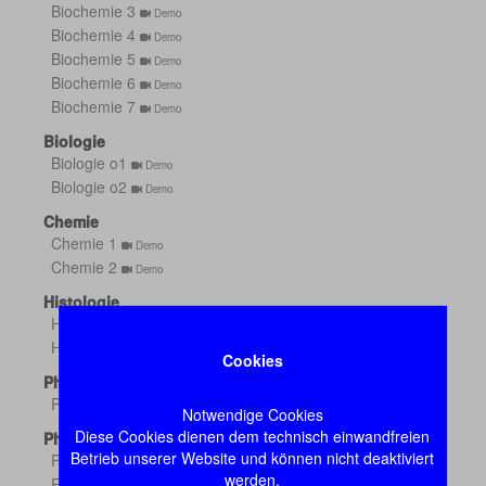
Biochemie 3
Demo
Biochemie 4
Demo
Biochemie 5
Demo
Biochemie 6
Demo
Biochemie 7
Demo
Biologie
Biologie o1
Demo
Biologie o2
Demo
Chemie
Chemie 1
Demo
Chemie 2
Demo
Histologie
Histologie s1
Demo
Histologie s2
Demo
Cookies
Physik
Physik
Demo
Notwendige Cookies
Diese Cookies dienen dem technisch einwandfreien
Physiologie
Betrieb unserer Website und können nicht deaktiviert
Physiologie 1
Demo
werden.
Physiologie 2