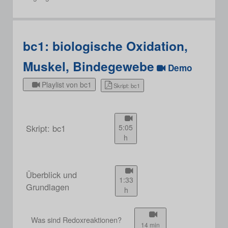
bc1: biologische Oxidation,
Muskel, Bindegewebe
Demo
Playlist von bc1
Skript: bc1
Skript: bc1
5:05
h
Überblick und
1:33
Grundlagen
h
Was sind Redoxreaktionen?
14 min