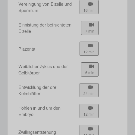
Vereinigung von Eizelle und
Spermium
16 min
Einnistung der befruchteten
Eizelle
7 min
Plazenta
12 min
Weiblicher Zyklus und der
Gelbkörper
6 min
Entwicklung der drei
Keimblätter
24 min
Höhlen in und um den
Embryo
12 min
Zwillingsentstehung
11 min