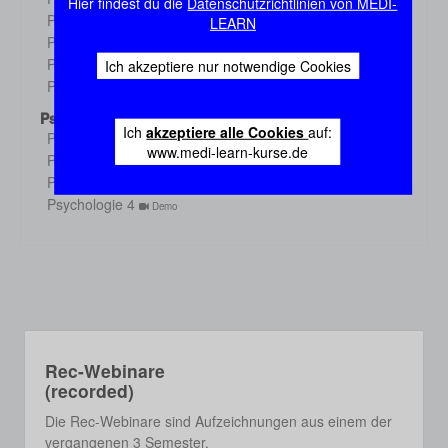
Hier findest du die
Datenschutzrichtlinien von MEDI-
Demo
Physiologie 3
LEARN
Demo
Physiologie 4
Demo
Physiologie 5
Ich akzeptiere nur notwendige Cookies
Demo
Physiologie 6
Demo
Psychologie
Ich
akzeptiere alle Cookies
auf:
Psychologie 1
Demo
www.medi-learn-kurse.de
Psychologie 2
Demo
Psychologie 3
Demo
Psychologie 4
Demo
Rec-Webinare
(recorded)
Die Rec-Webinare sind Aufzeichnungen aus einem der
vergangenen 3 Semester.