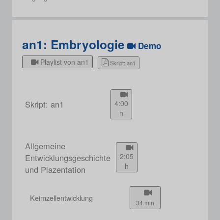
an1: Embryologie
Demo
Playlist von an1
Skript: an1
Skript: an1
4:00
h
Allgemeine
2:05
Entwicklungsgeschichte
h
und Plazentation
Keimzellentwicklung
34 min