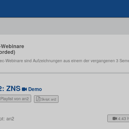
-Webinare
orded)
ec-Webinare sind Aufzeichnungen aus einem der vergangenen 3 Seme
2: ZNS
Demo
Playlist von an2
Skript: an2
pt: an2
4:43 