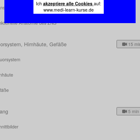
Ich
akzeptiere alle Cookies
auf:
ansmitter im ZNS
www.medi-learn-kurse.de
nktionelle Anatomie des ZNS
uorsystem, Hirnhäute, Gefäße
15 mi
quorsystem
rnhäute
fäße
ang
5 min
nittbilder