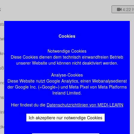
S
4:22 
standteile und Aufbau des ZNS
Cookies
twicklung
Notwendige Cookies
kroskopie des Gehirns
Diese Cookies dienen dem technisch einwandfreien Betrieb
unserer Website und können nicht deaktiviert werden.
oßhirn
Analyse-Cookies
Diese Website nutzt Google Analytics, einen Webanalysedienst
encephalon
der Google Inc. («Google») und Meta Pixel von Meta Platforms
Ireland Limited.
rnstamm
Hier findest du die
Datenschutzrichtlinien von MEDI-LEARN
inhirn
Ich akzeptiere nur notwendige Cookies
ckenmark