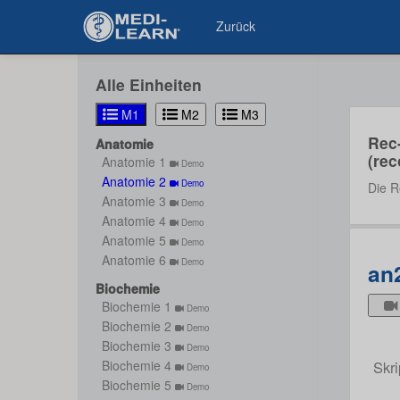
Zurück
Alle Einheiten
M1
M2
M3
Rec
Anatomie
(rec
Anatomie 1
Demo
Anatomie 2
Demo
Die R
Anatomie 3
Demo
Anatomie 4
Demo
Anatomie 5
Demo
Anatomie 6
Demo
an
Biochemie
Biochemie 1
Demo
Biochemie 2
Demo
Biochemie 3
Demo
Skri
Biochemie 4
Demo
Biochemie 5
Demo