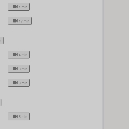
1 min
17 min
n
4 min
3 min
8 min
5 min