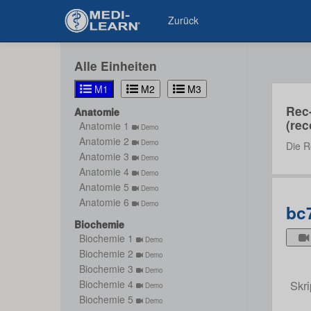
Zurück
Alle Einheiten
M1
M2
M3
Rec
Anatomie
(rec
Anatomie 1
Demo
Anatomie 2
Demo
Die R
Anatomie 3
Demo
Anatomie 4
Demo
Anatomie 5
Demo
Anatomie 6
Demo
bc
Biochemie
Biochemie 1
Demo
Biochemie 2
Demo
Biochemie 3
Demo
Skri
Biochemie 4
Demo
Biochemie 5
Demo