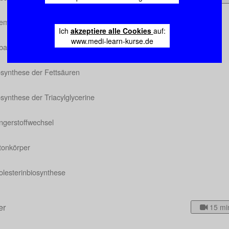
emie der Fettsäuren und Lipide
Ich
akzeptiere alle Cookies
auf:
www.medi-learn-kurse.de
au der Triacylglycerine und Fettsäuren
osynthese der Fettsäuren
synthese der Triacylglycerine
ngerstoffwechsel
tonkörper
olesterinbiosynthese
er
15 mi