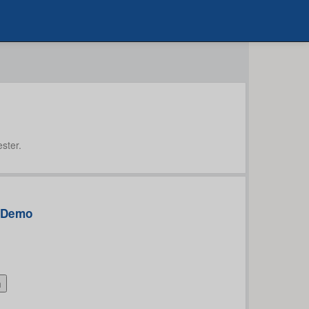
ster.
Demo
h