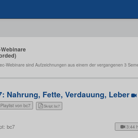
-Webinare
orded)
ec-Webinare sind Aufzeichnungen aus einem der vergangenen 3 Seme
7: Nahrung, Fette, Verdauung, Leber
Playlist von bc7
Skript: bc7
pt: bc7
3:44 