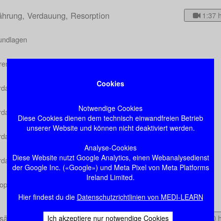
ährung, Verdauung, Resorption
1:37 
undlagen
renterale Ernährung
Cookies
rdauungssekrete
Notwendige Cookies
rdauung der Kohlenhydrate
Diese Cookies dienen dem technisch einwandfreien Betrieb
unserer Website und können nicht deaktiviert werden.
rdauung der Proteine
Analyse-Cookies
Diese Website nutzt Google Analytics, einen Webanalysedienst
rdauung der Fette
der Google Inc. («Google») und Meta Pixel von Meta Platforms
Ireland Limited.
oproteine
Hier findest du die
Datenschutzrichtlinien von MEDI-LEARN
tsäuren und Lipide
1:50 
Ich akzeptiere nur notwendige Cookies