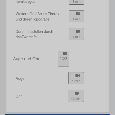
hemiazygos
1 min
Weitere Gefäße im Thorax
und derenTopografie
4 min
Durchtrittsstellen durch
dasZwerchfell
4 min
Auge und Ohr
1:53
h
Auge
1:09 h
Ohr
43 min