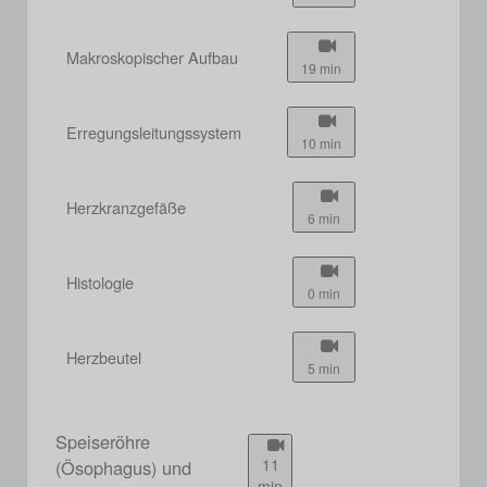
Makroskopischer Aufbau
19 min
Erregungsleitungssystem
10 min
Herzkranzgefäße
6 min
Histologie
0 min
Herzbeutel
5 min
Speiseröhre
11
(Ösophagus) und
min