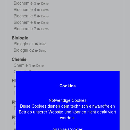
Biochemie 3
Demo
Biochemie 4
Demo
Biochemie 5
Demo
Biochemie 6
Demo
Biochemie 7
Demo
Biologie
Biologie o1
Demo
Biologie o2
Demo
Chemie
Chemie 1
Demo
Chemie 2
Demo
Histologie
Cookies
Histologie s1
Demo
Histologie s2
Demo
Notwendige Cookies
Physik
Diese Cookies dienen dem technisch einwandfreien
Physik
Demo
Betrieb unserer Website und können nicht deaktiviert
Physiologie
werden.
Physiologie 1
Demo
Analyse-Cookies
Physiologie 2