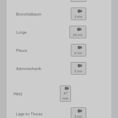
Bronchialbaum
2 min
Lunge
26 min
Pleura
6 min
Atemmechanik
5 min
Herz
47
min
Lage im Thorax
5 min