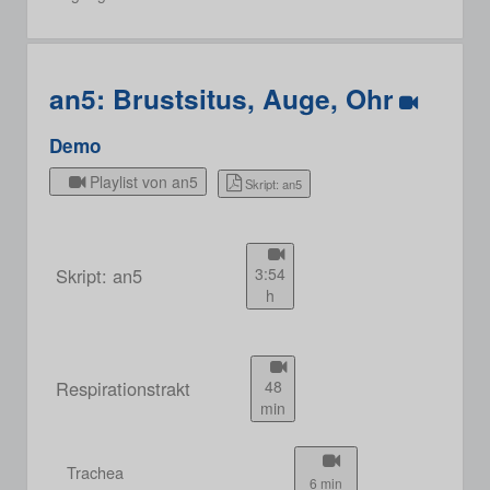
an5: Brustsitus, Auge, Ohr
Demo
Playlist von an5
Skript: an5
Skript: an5
3:54
h
Respirationstrakt
48
min
Trachea
6 min