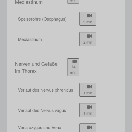
Mediastinum
Speiseröhre (Ösophagus)
9 min
Mediastinum
2 min
Nerven und Gefäße
14
im Thorax
min
Verlauf des Nervus phrenicus
1 min
Verlauf des Nervus vagus
1 min
Vena azygos und Vena