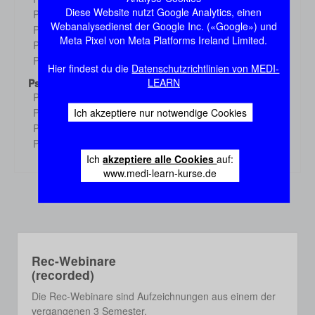
Demo
Diese Website nutzt Google Analytics, einen
Physiologie 3
Demo
Webanalysedienst der Google Inc. («Google») und
Physiologie 4
Demo
Meta Pixel von Meta Platforms Ireland Limited.
Physiologie 5
Demo
Physiologie 6
Demo
Hier findest du die
Datenschutzrichtlinien von MEDI-
LEARN
Psychologie
Psychologie 1
Demo
Ich akzeptiere nur notwendige Cookies
Psychologie 2
Demo
Psychologie 3
Demo
Psychologie 4
Demo
Ich
akzeptiere alle Cookies
auf:
www.medi-learn-kurse.de
Rec-Webinare
(recorded)
Die Rec-Webinare sind Aufzeichnungen aus einem der
vergangenen 3 Semester.