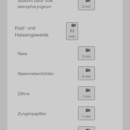
Spatium para- bzw.
lateropharyngeum
3 min
Kopf- und
52
Halseingeweide
min
Nase
3 min
Nasennebenhöhlen
6 min
Zähne
1 min
Zungenpapillen
1 min