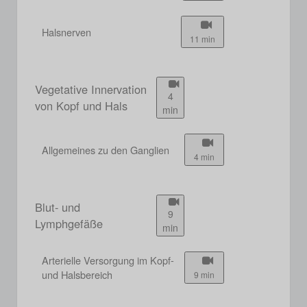
Halsnerven
11 min
Vegetative Innervation
4
von Kopf und Hals
min
Allgemeines zu den Ganglien
4 min
Blut- und
9
Lymphgefäße
min
Arterielle Versorgung im Kopf-
und Halsbereich
9 min