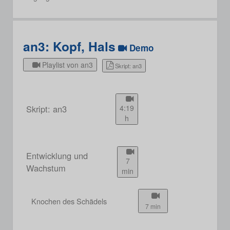
an3: Kopf, Hals
Demo
Playlist von an3
Skript: an3
Skript: an3
4:19
h
Entwicklung und
7
Wachstum
min
Knochen des Schädels
7 min