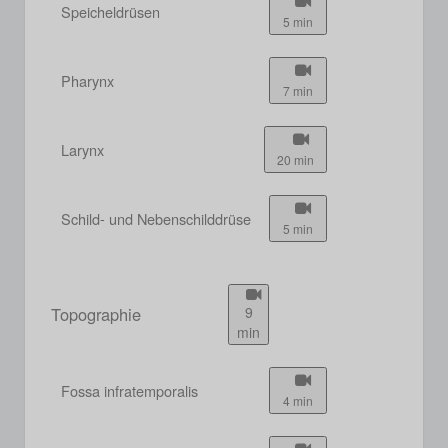
Speicheldrüsen
5 min
Pharynx
7 min
Larynx
20 min
Schild- und Nebenschilddrüse
5 min
Topographie
9
min
Fossa infratemporalis
4 min