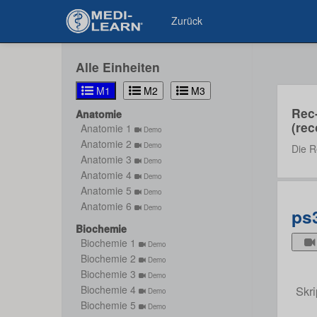
Zurück
Alle Einheiten
M1
M2
M3
Rec
Anatomie
(rec
Anatomie 1
Demo
Anatomie 2
Demo
Die R
Anatomie 3
Demo
Anatomie 4
Demo
Anatomie 5
Demo
Anatomie 6
Demo
ps
Biochemie
Biochemie 1
Demo
Biochemie 2
Demo
Biochemie 3
Demo
Skri
Biochemie 4
Demo
Biochemie 5
Demo