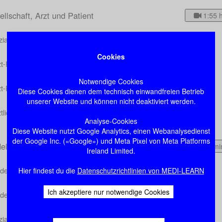
llschaft, Arzt und Patient
1:55 
ialisation
Cookies
zt-Patient-Beziehung
Notwendige Cookies
t-Patient-Kommunikation und Interaktion
Diese Cookies dienen dem technisch einwandfreien Betrieb
unserer Website und können nicht deaktiviert werden.
ztliche Maßnahmen
Analyse-Cookies
Diese Website nutzt Google Analytics, einen Webanalysedienst
der Google Inc. («Google») und Meta Pixel von Meta Platforms
elle
54 mi
Ireland Limited.
delle des Gesundheits- und Krankheitsverhaltens
Hier findest du die
Datenschutzrichtlinien von MEDI-LEARN
Ich akzeptiere nur notwendige Cookies
delle des Gesundheitsveränderungsverhaltens
zialpsychologische Modelle