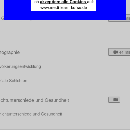
Ich
akzeptiere alle Cookies
auf:
www.medi-learn-kurse.de
 Gesundheitssystem
20 mi
ographie
44 mi
völkerungsentwicklung
ziale Schichten
ichtunterschiede und Gesundheit
hichtunterschiede und Gesundheit