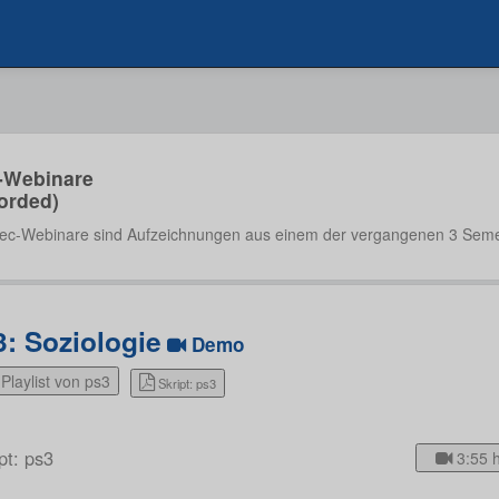
-Webinare
orded)
ec-Webinare sind Aufzeichnungen aus einem der vergangenen 3 Seme
3: Soziologie
Demo
Playlist von ps3
Skript: ps3
pt: ps3
3:55 