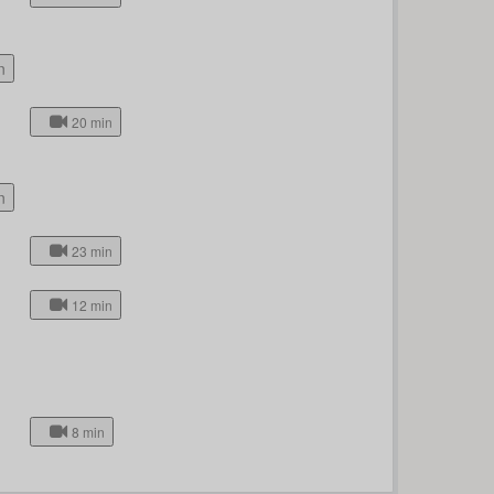
n
20 min
n
23 min
12 min
8 min