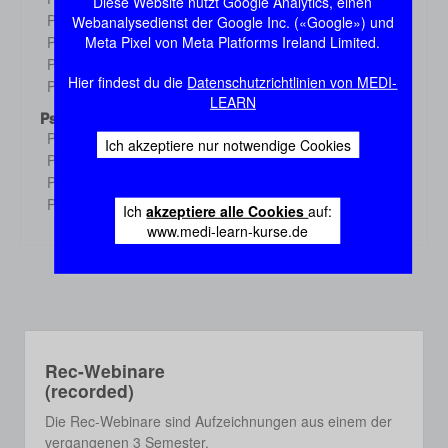
Diese Website nutzt Google Analytics, einen
Demo
Physiologie 3
Webanalysedienst der Google Inc. («Google») und
Demo
Meta Pixel von Meta Platforms Ireland Limited.
Physiologie 4
Demo
Physiologie 5
Demo
Hier findest du die
Datenschutzrichtlinien von MEDI-
Physiologie 6
Demo
LEARN
Psychologie
Psychologie 1
Demo
Ich akzeptiere nur notwendige Cookies
Psychologie 2
Demo
Psychologie 3
Demo
Psychologie 4
Demo
Ich
akzeptiere alle Cookies
auf:
www.medi-learn-kurse.de
Rec-Webinare
(recorded)
Die Rec-Webinare sind Aufzeichnungen aus einem der
vergangenen 3 Semester.