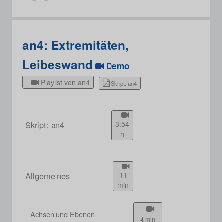
an4: Extremitäten,
Leibeswand
Demo
Playlist von an4
Skript: an4
Skript: an4
3:54
h
Allgemeines
11
min
Achsen und Ebenen
4 min