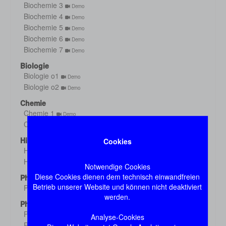
Biochemie 3
Demo
Biochemie 4
Demo
Biochemie 5
Demo
Biochemie 6
Demo
Biochemie 7
Demo
Biologie
Biologie o1
Demo
Biologie o2
Demo
Chemie
Chemie 1
Demo
Chemie 2
Demo
Histologie
Cookies
Histologie s1
Demo
Histologie s2
Demo
Notwendige Cookies
Diese Cookies dienen dem technisch einwandfreien
Physik
Betrieb unserer Website und können nicht deaktiviert
Physik
Demo
werden.
Physiologie
Physiologie 1
Demo
Analyse-Cookies
Physiologie 2