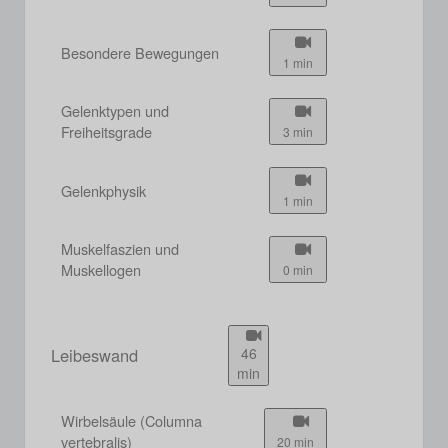
Besondere Bewegungen
1 min
Gelenktypen und
Freiheitsgrade
3 min
Gelenkphysik
1 min
Muskelfaszien und
Muskellogen
0 min
Leibeswand
46
min
Wirbelsäule (Columna
vertebralis)
20 min