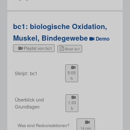
bc1: biologische Oxidation,
Muskel, Bindegewebe
Demo
Playlist von bc1
Skript: bc1
Skript: bc1
5:05
h
Überblick und
1:33
Grundlagen
h
Was sind Redoxreaktionen?
14 min