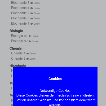
Biochemie 3
Demo
Biochemie 4
Demo
Biochemie 5
Demo
Biochemie 6
Demo
Biochemie 7
Demo
Biologie
Biologie o1
Demo
Biologie o2
Demo
Chemie
Chemie 1
Demo
Chemie 2
Demo
Histologie
Histologie s1
Demo
Histologie s2
Demo
Cookies
Physik
Physik
Demo
Notwendige Cookies
Diese Cookies dienen dem technisch einwandfreien
Physiologie
Betrieb unserer Website und können nicht deaktiviert
Physiologie 1
Demo
werden.
Physiologie 2