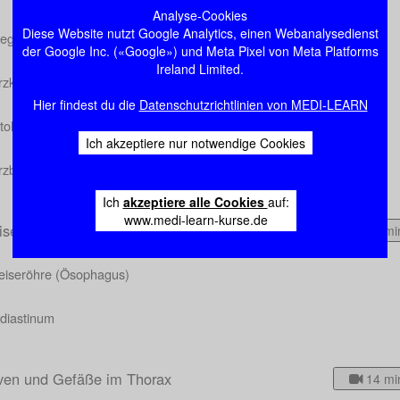
Analyse-Cookies
Diese Website nutzt Google Analytics, einen Webanalysedienst
regungsleitungssystem
der Google Inc. («Google») und Meta Pixel von Meta Platforms
Ireland Limited.
rzkranzgefäße
Hier findest du die
Datenschutzrichtlinien von MEDI-LEARN
tologie
Ich akzeptiere nur notwendige Cookies
rzbeutel
Ich
akzeptiere alle Cookies
auf:
www.medi-learn-kurse.de
iseröhre (Ösophagus) und Mediastinum
11 mi
eiseröhre (Ösophagus)
diastinum
ven und Gefäße im Thorax
14 mi