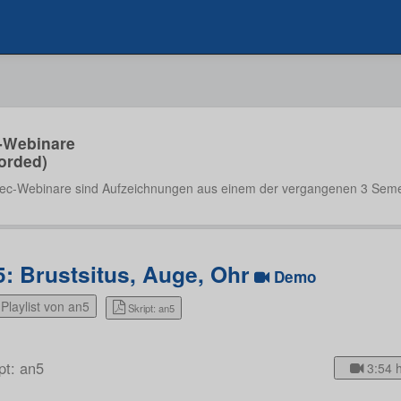
-Webinare
orded)
ec-Webinare sind Aufzeichnungen aus einem der vergangenen 3 Seme
5: Brustsitus, Auge, Ohr
Demo
Playlist von an5
Skript: an5
pt: an5
3:54 