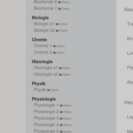
Biochemie 6
Demo
Biochemie 7
Resp
Demo
Biologie
Tr
Biologie o1
Demo
Biologie o2
Demo
Br
Chemie
Chemie 1
Demo
Chemie 2
Lu
Demo
Histologie
Pl
Histologie s1
Demo
Histologie s2
Demo
At
Physik
Physik
Demo
Physiologie
Her
Physiologie 1
Demo
Physiologie 2
Demo
La
Physiologie 3
Demo
Physiologie 4
Demo
Ma
Physiologie 5
Demo