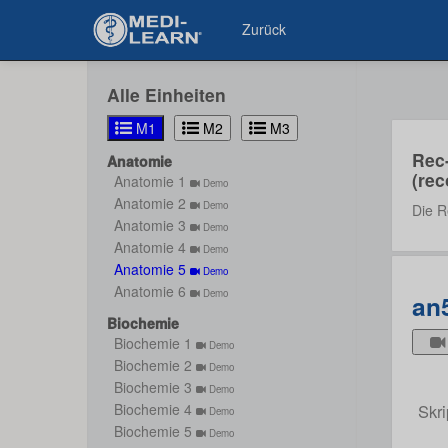
Zurück
Alle Einheiten
M1
M2
M3
Rec
Anatomie
(rec
Anatomie 1
Demo
Anatomie 2
Demo
Die R
Anatomie 3
Demo
Anatomie 4
Demo
Anatomie 5
Demo
Anatomie 6
Demo
an
Biochemie
Biochemie 1
Demo
Biochemie 2
Demo
Biochemie 3
Demo
Skri
Biochemie 4
Demo
Biochemie 5
Demo