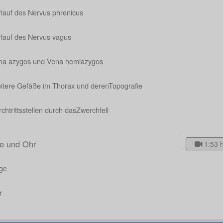
rlauf des Nervus phrenicus
rlauf des Nervus vagus
na azygos und Vena hemiazygos
itere Gefäße im Thorax und derenTopografie
chtrittsstellen durch dasZwerchfell
e und Ohr
1:53 
ge
r