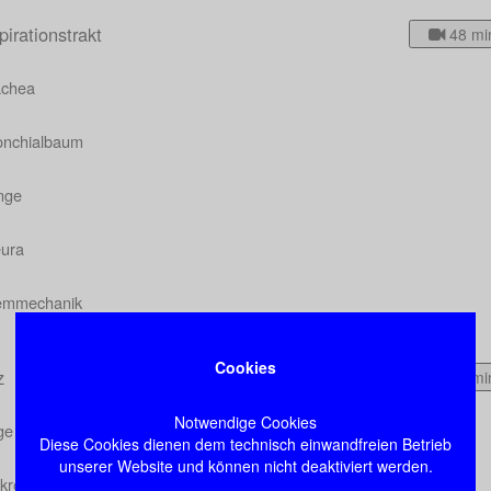
irationstrakt
48 mi
achea
onchialbaum
nge
eura
emmechanik
Cookies
z
47 mi
Notwendige Cookies
ge im Thorax
Diese Cookies dienen dem technisch einwandfreien Betrieb
unserer Website und können nicht deaktiviert werden.
kroskopischer Aufbau