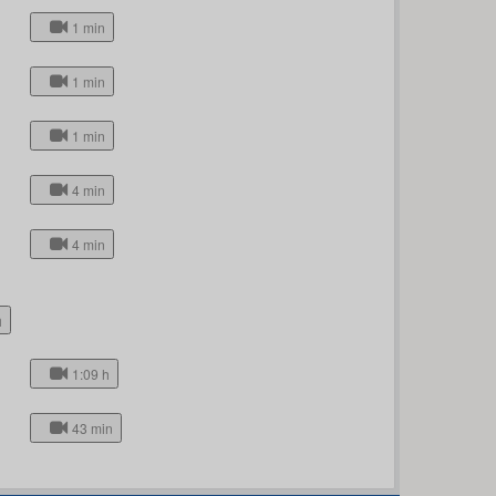
1 min
1 min
1 min
4 min
4 min
h
1:09 h
43 min