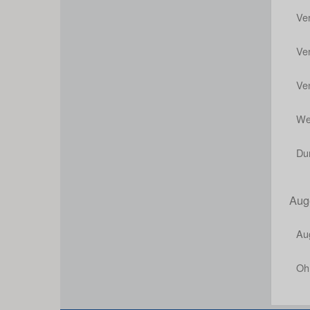
Ve
Ve
Ve
We
Dur
Aug
Au
Oh