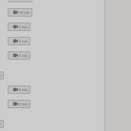
10 min
6 min
0 min
5 min
n
9 min
2 min
n