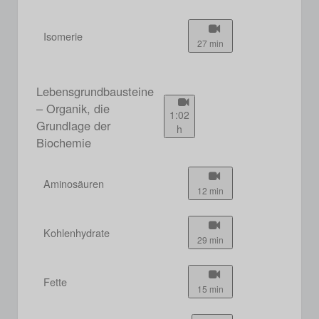
Isomerie
27 min
Lebensgrundbausteine
– Organik, die
1:02
Grundlage der
h
Biochemie
Aminosäuren
12 min
Kohlenhydrate
29 min
Fette
15 min