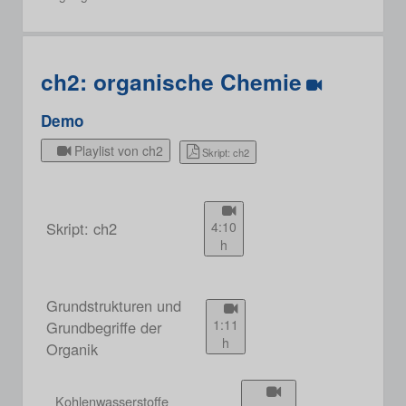
ch2: organische Chemie
Demo
Playlist von ch2
Skript: ch2
Skript: ch2
4:10
h
Grundstrukturen und
1:11
Grundbegriffe der
h
Organik
Kohlenwasserstoffe