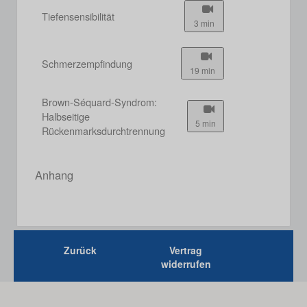
Tiefensensibilität
3 min
Schmerzempfindung
19 min
Brown-Séquard-Syndrom:
Halbseitige
5 min
Rückenmarksdurchtrennung
Anhang
Zurück
Vertrag
widerrufen