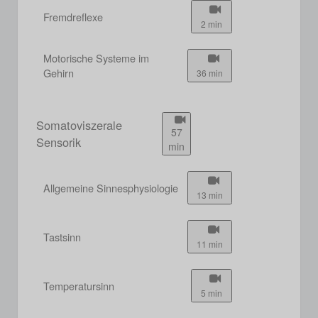
Fremdreflexe
2 min
Motorische Systeme im
Gehirn
36 min
Somatoviszerale
57
Sensorik
min
Allgemeine Sinnesphysiologie
13 min
Tastsinn
11 min
Temperatursinn
5 min