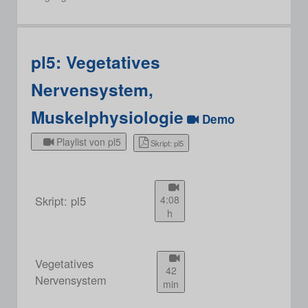
pl5: Vegetatives
Nervensystem,
Muskelphysiologie
Demo
Playlist von pl5
Skript: pl5
Skript: pl5
4:08
h
Vegetatives
42
Nervensystem
min