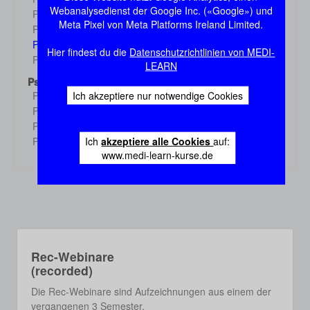
Demo
Webanalysedienst der Google Inc. («Google») und
Physiologie 3
Demo
Meta Pixel von Meta Platforms Ireland Limited.
Physiologie 4
Demo
Physiologie 5
Demo
Hier findest du die
Datenschutzrichtlinien von MEDI-
Physiologie 6
Demo
LEARN
Psychologie
Ich akzeptiere nur notwendige Cookies
Psychologie 1
Demo
Psychologie 2
Demo
Psychologie 3
Demo
Ich
akzeptiere alle Cookies
auf:
Psychologie 4
Demo
www.medi-learn-kurse.de
Rec-Webinare
(recorded)
Die Rec-Webinare sind Aufzeichnungen aus einem der
vergangenen 3 Semester.