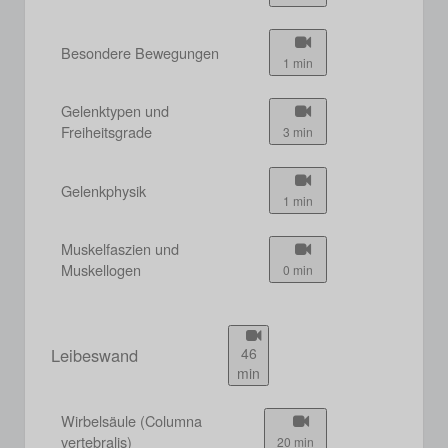
Besondere Bewegungen
1 min
Gelenktypen und
Freiheitsgrade
3 min
Gelenkphysik
1 min
Muskelfaszien und
Muskellogen
0 min
Leibeswand
46
min
Wirbelsäule (Columna
vertebralis)
20 min