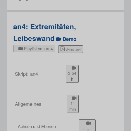
an4: Extremitäten,
Leibeswand
Demo
Playlist von an4
Skript: an4
Skript: an4
3:54
h
Allgemeines
11
min
Achsen und Ebenen
4 min