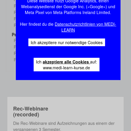
Diese Website nutzt Google Analytics, einen
Demo
Physiologie 3
Webanalysedienst der Google Inc. («Google») und
Demo
Meta Pixel von Meta Platforms Ireland Limited.
Physiologie 4
Demo
Physiologie 5
Demo
Hier findest du die
Datenschutzrichtlinien von MEDI-
Physiologie 6
Demo
LEARN
Psychologie
Psychologie 1
Demo
Ich akzeptiere nur notwendige Cookies
Psychologie 2
Demo
Psychologie 3
Demo
Psychologie 4
Demo
Ich
akzeptiere alle Cookies
auf:
www.medi-learn-kurse.de
Rec-Webinare
(recorded)
Die Rec-Webinare sind Aufzeichnungen aus einem der
vergangenen 3 Semester.