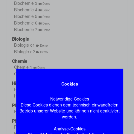
Biochemie 3
Demo
Biochemie 4
Demo
Biochemie 5
Demo
Biochemie 6
Demo
Biochemie 7
Demo
Biologie
Biologie o1
Demo
Biologie o2
Demo
Chemie
Chemie 1
Demo
Chemie 2
Demo
Histologie
Cookies
Histologie s1
Demo
Histologie s2
Demo
Notwendige Cookies
Diese Cookies dienen dem technisch einwandfreien
Physik
Betrieb unserer Website und können nicht deaktiviert
Physik
Demo
werden.
Physiologie
Physiologie 1
Demo
Analyse-Cookies
Physiologie 2