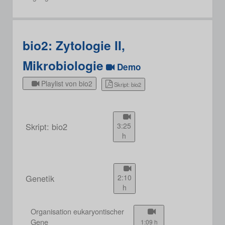
bio2: Zytologie II,
Mikrobiologie
Demo
Playlist von bio2
Skript: bio2
Skript: bio2
3:25
h
Genetik
2:10
h
Organisation eukaryontischer
Gene
1:09 h