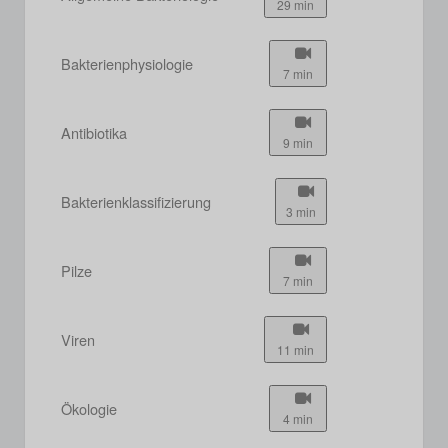
29 min
Bakterienphysiologie
7 min
Antibiotika
9 min
Bakterienklassifizierung
3 min
Pilze
7 min
Viren
11 min
Ökologie
4 min