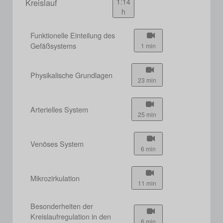
Kreislauf
1:14
h
Funktionelle Einteilung des
Gefäßsystems
1 min
Physikalische Grundlagen
23 min
Arterielles System
25 min
Venöses System
6 min
Mikrozirkulation
11 min
Besonderheiten der
Kreislaufregulation in den
6 min