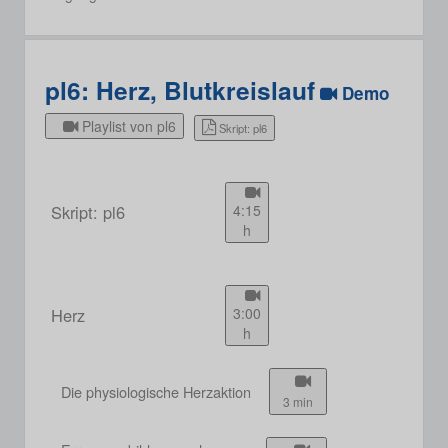
pl6: Herz, Blutkreislauf
Demo
Playlist von pl6
Skript: pl6
Skript: pl6
4:15
h
Herz
3:00
h
Die physiologische Herzaktion
3 min