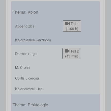
Thema: Kolon
Teil 1
Appendizitis
(1:09 h)
Kolorektales Karzinom
Teil 2
Darmchirurgie
(49 min)
M. Crohn
Colitis ulcerosa
Kolondivertikulitis
Thema: Proktologie