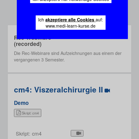
Ich
akzeptiere alle Cookies
auf:
www.medi-learn-kurse.de
Rec-Webinare
(recorded)
Die Rec-Webinare sind Aufzeichnungen aus einem der
vergangenen 3 Semester.
cm4: Viszeralchirurgie II
Demo
Skript: cm4
Skript: cm4