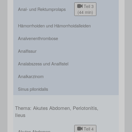
Teil 3
Anal- und Rektumprolaps
(44 min)
Hämorrhoiden und Hämorrhoidalleiden
Analvenenthrombose
Analfissur
Analabszess und Analfistel
Analkarzinom
Sinus pilonidalis
Thema: Akutes Abdomen, Periotonitis,
Ileus
Teil 4
Akutes Abdomen