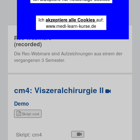
Ich
akzeptiere alle Cookies
auf:
www.medi-learn-kurse.de
Rec-Webinare
(recorded)
Die Rec-Webinare sind Aufzeichnungen aus einem der
vergangenen 3 Semester.
cm4: Viszeralchirurgie II
Demo
Skript: cm4
Skript: cm4