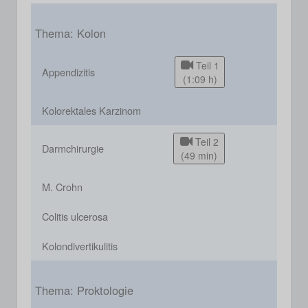
Thema: Kolon
Teil 1
Appendizitis
(1:09 h)
Kolorektales Karzinom
Teil 2
Darmchirurgie
(49 min)
M. Crohn
Colitis ulcerosa
Kolondivertikulitis
Thema: Proktologie