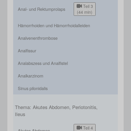
Teil 3
Anal- und Rektumprolaps
(44 min)
Hämorrhoiden und Hämorrhoidalleiden
Analvenenthrombose
Analfissur
Analabszess und Analfistel
Analkarzinom
Sinus pilonidalis
Thema: Akutes Abdomen, Periotonitis,
Ileus
Teil 4
Akutes Abdomen