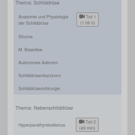
Thema: Schilddrüse
Anatomie und Physiologie
Teil 1
der Schilddrüse
(1:06 h)
Struma
M. Basedow
Autonomes Adenom
Schilddrüsenkarzinom
Schilddrüsenchirurgie
Thema: Nebenschilddrüse
Teil 2
Hyperparathyreiodismus
(49 min)