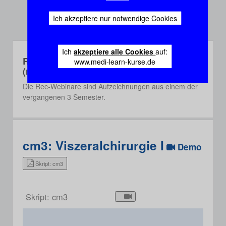
Ich akzeptiere nur notwendige Cookies
Ich
akzeptiere alle Cookies
auf:
Rec-Webinare
www.medi-learn-kurse.de
(recorded)
Die Rec-Webinare sind Aufzeichnungen aus einem der
vergangenen 3 Semester.
cm3: Viszeralchirurgie I
Demo
Skript: cm3
Skript: cm3