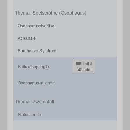
Thema: Speiseröhre (Ösophagus)
Ösophagusdivertikel
Achalasie
Boerhaave-Syndrom
Teil 3
Refluxösophagitis
(42 min)
Ösophaguskarzinom
Thema: Zwerchfell
Hiatushernie