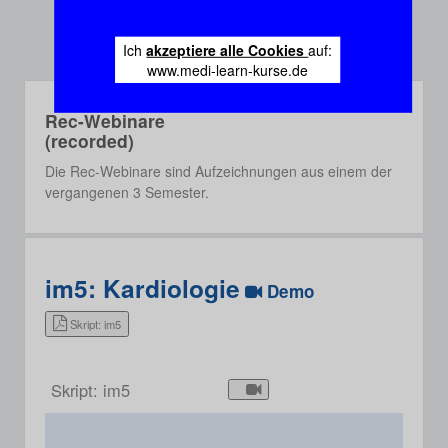
Ich
akzeptiere alle Cookies
auf:
www.medi-learn-kurse.de
Rec-Webinare
(recorded)
Die Rec-Webinare sind Aufzeichnungen aus einem der
vergangenen 3 Semester.
im5: Kardiologie
Demo
Skript: im5
Skript: im5