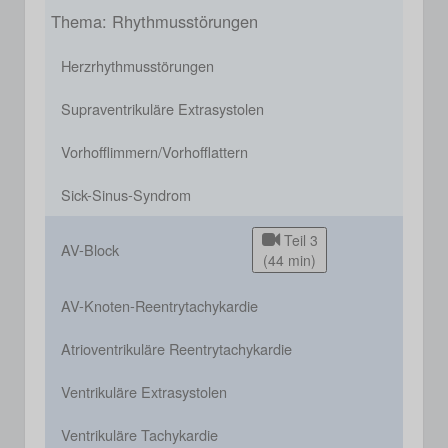
Thema: Rhythmusstörungen
Herzrhythmusstörungen
Supraventrikuläre Extrasystolen
Vorhofflimmern/Vorhofflattern
Sick-Sinus-Syndrom
Teil 3
AV-Block
(44 min)
AV-Knoten-Reentrytachykardie
Atrioventrikuläre Reentrytachykardie
Ventrikuläre Extrasystolen
Ventrikuläre Tachykardie