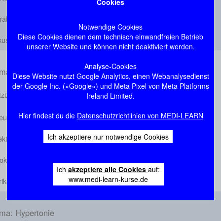
Cookies
ralklappenprolaps
Notwendige Cookies
Diese Cookies dienen dem technisch einwandfreien Betrieb
kuspidalklappeninsuffizienz
unserer Website und können nicht deaktiviert werden.
Analyse-Cookies
ma: Entzündliche Herzerkrankungen
Diese Website nutzt Google Analytics, einen Webanalysedienst
der Google Inc. («Google») und Meta Pixel von Meta Platforms
tzündliche Herzerkrankungen
Ireland Limited.
Hier findest du die
Datenschutzrichtlinien von MEDI-LEARN
eumatisches Fieber
Ich akzeptiere nur notwendige Cookies
ektiöse Endokarditis
karditis
Ich
akzeptiere alle Cookies
auf:
www.medi-learn-kurse.de
ikarditis
ma: Hypertonie