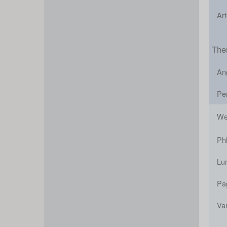
Art
The
An
Per
Wei
Ph
Lu
Pa
Var