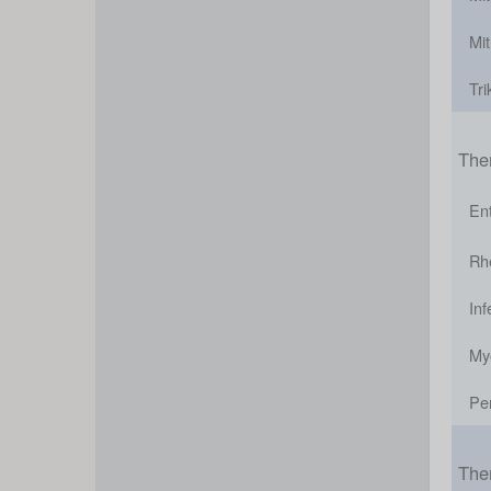
Mit
Tri
The
En
Rh
Inf
Myo
Per
The