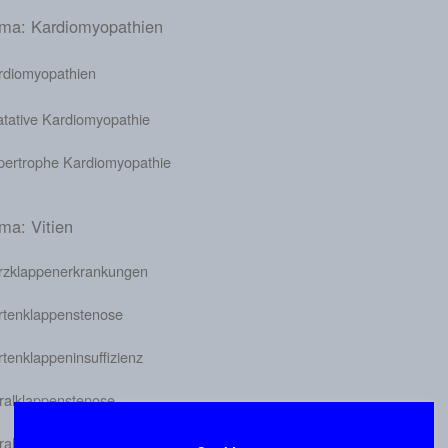
ma: Kardiomyopathien
rdiomyopathien
atative Kardiomyopathie
pertrophe Kardiomyopathie
ma: Vitien
rzklappenerkrankungen
rtenklappenstenose
tenklappeninsuffizienz
tralklappenstenose
ralklappeninsuffizienz