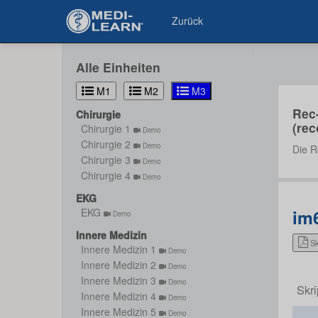
Zurück
Alle Einheiten
M1
M2
M3
Rec
Chirurgie
(rec
Chirurgie 1
Demo
Chirurgie 2
Demo
Die R
Chirurgie 3
Demo
Chirurgie 4
Demo
EKG
im6
EKG
Demo
Innere Medizin
Sk
Innere Medizin 1
Demo
Innere Medizin 2
Demo
Innere Medizin 3
Demo
Skri
Innere Medizin 4
Demo
Innere Medizin 5
Demo