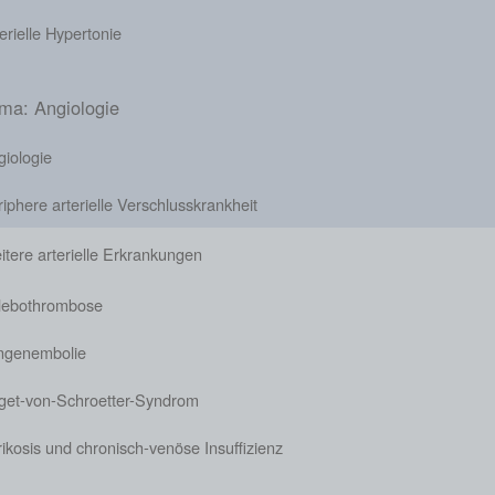
erielle Hypertonie
ma: Angiologie
giologie
iphere arterielle Verschlusskrankheit
tere arterielle Erkrankungen
lebothrombose
ngenembolie
get-von-Schroetter-Syndrom
ikosis und chronisch-venöse Insuffizienz