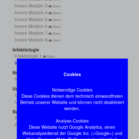
Innere Medizin 3
Demo
Innere Medizin 4
Demo
Innere Medizin 5
Demo
Innere Medizin 6
Demo
Innere Medizin 7
Demo
Innere Medizin 8
Demo
Infektiologie
Infektiologie 1
Demo
Infektiologie 2
Demo
Notfall
Cookies
Notfall
Demo
Untersuchung
Notwendige Cookies
Untersuchung 1
Diese Cookies dienen dem technisch einwandfreien
Demo
Untersuchung 2
Betrieb unserer Website und können nicht deaktiviert
Demo
werden.
Radiologie
Radiologie 1
Demo
Analyse-Cookies
Radiologie 2
Demo
Diese Website nutzt Google Analytics, einen
Webanalysedienst der Google Inc. («Google») und