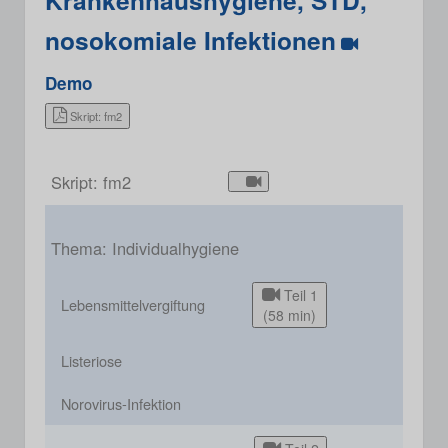
Krankenhaushygiene, STD,
nosokomiale Infektionen
Demo
Skript: fm2
Skript: fm2
Thema: Individualhygiene
Teil 1
Lebensmittelvergiftung
(58 min)
Listeriose
Norovirus-Infektion