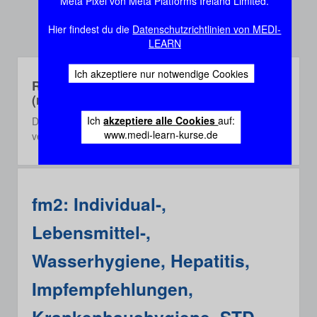
Meta Pixel von Meta Platforms Ireland Limited.
Hier findest du die
Datenschutzrichtlinien von MEDI-
LEARN
Ich akzeptiere nur notwendige Cookies
Rec-Webinare
(recorded)
Ich
akzeptiere alle Cookies
auf:
Die Rec-Webinare sind Aufzeichnungen aus einem der
www.medi-learn-kurse.de
vergangenen 3 Semester.
fm2: Individual-,
Lebensmittel-,
Wasserhygiene, Hepatitis,
Impfempfehlungen,