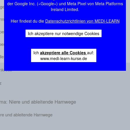
der Google Inc. («Google») und Meta Pixel von Meta Platforms
gen
Ireland Limited.
rm
Hier findest du die
Datenschutzrichtlinien von MEDI-LEARN
endizitis
Ich akzeptiere nur notwendige Cookies
ber
Ich
akzeptiere alle Cookies
auf:
le
www.medi-learn-kurse.de
nkreas
z
ma: Niere und ableitende Harnwege
ere und ableitende Harnwege