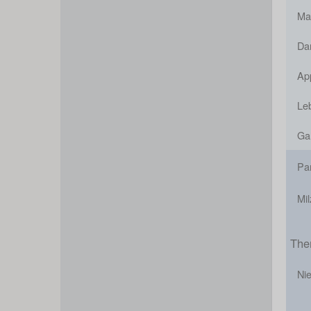
Ma
Da
App
Le
Gal
Pa
Mil
The
Ni