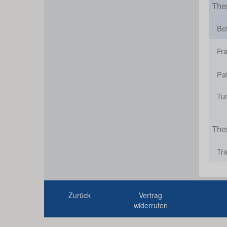
The
Be
Fr
Pa
Tu
The
Tr
Zurück
Vertrag
widerrufen