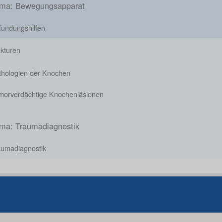
ma: Bewegungsapparat
fundungshilfen
akturen
thologien der Knochen
morverdächtige Knochenläsionen
ma: Traumadiagnostik
aumadiagnostik