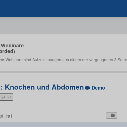
-Webinare
orded)
ec-Webinare sind Aufzeichnungen aus einem der vergangenen 3 Seme
1: Knochen und Abdomen
Demo
ript: ra1
pt: ra1