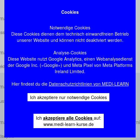
Cookies
ma: Trinkwasser- und Badewasserhygiene
Notwendige Cookies
sserhygiene
Diese Cookies dienen dem technisch einwandfreien Betrieb
unserer Website und können nicht deaktiviert werden.
ma: Hepatitis
Analyse-Cookies
Diese Website nutzt Google Analytics, einen Webanalysedienst
der Google Inc. («Google») und Meta Pixel von Meta Platforms
ektiöse Hepatitiden
Ireland Limited.
Hier findest du die
Datenschutzrichtlinien von MEDI-LEARN
ma: Wiederholung antivirale Therapie
Ich akzeptiere nur notwendige Cookies
ustatika
Ich
akzeptiere alle Cookies
auf:
ma: Verhütung und Bekämpfung von Infektionen und Kontami
www.medi-learn-kurse.de
isepsis