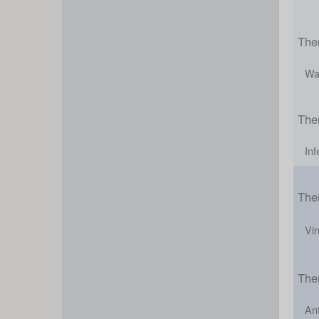
The
Wa
The
Inf
The
Vir
The
Ant