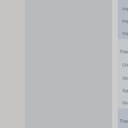
Im
Im
Im
The
Ch
Ulc
Syp
Go
The