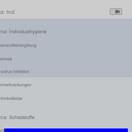
pt: fm2
ma: Individualhygiene
ensmittelvergiftung
teriose
ovirus-Infektion
rmerkrankungen
hinokokkose
ma: Schadstoffe
emische Schadstoffe in Lebensmitteln