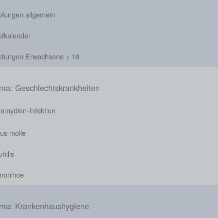
pfungen allgemein
pfkalender
pfungen Erwachsene > 18
ma: Geschlechtskrankheiten
lamydien-Infektion
us molle
hilis
norrhoe
ma: Krankenhaushygiene