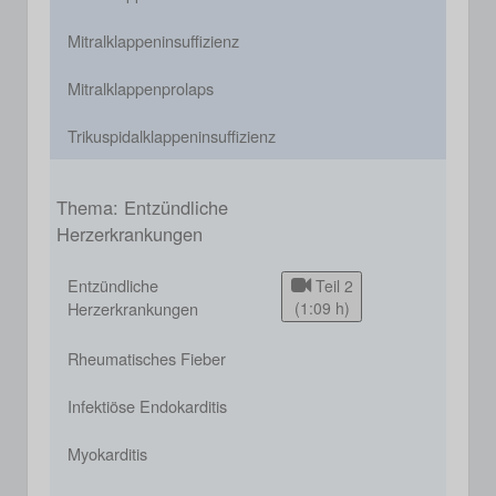
Mitralklappeninsuffizienz
Mitralklappenprolaps
Trikuspidalklappeninsuffizienz
Thema: Entzündliche
Herzerkrankungen
Entzündliche
Teil 2
Herzerkrankungen
(1:09 h)
Rheumatisches Fieber
Infektiöse Endokarditis
Myokarditis