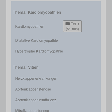
Thema: Kardiomyopathien
Teil 1
Kardiomyopathien
(51 min)
Dilatative Kardiomyopathie
Hypertrophe Kardiomyopathie
Thema: Vitien
Herzklappenerkrankungen
Aortenklappenstenose
Aortenklappeninsuffizienz
Mitralklappenstenose