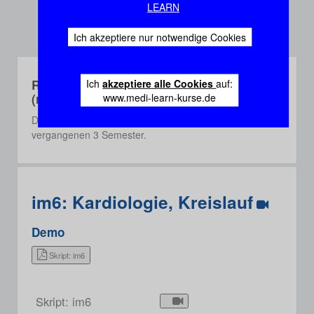
LEARN
Ich akzeptiere nur notwendige Cookies
Rec-Webinare
Ich
akzeptiere alle Cookies
auf:
(recorded)
www.medi-learn-kurse.de
Die Rec-Webinare sind Aufzeichnungen aus einem der
vergangenen 3 Semester.
im6: Kardiologie, Kreislauf
Demo
Skript: im6
Skript: im6