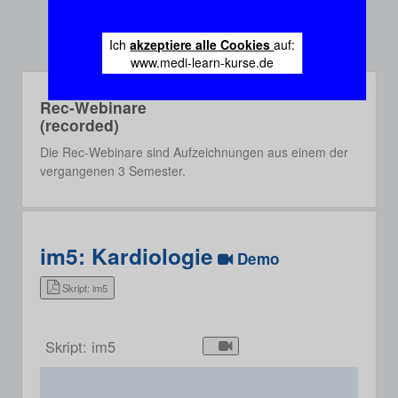
Ich
akzeptiere alle Cookies
auf:
www.medi-learn-kurse.de
Rec-Webinare
(recorded)
Die Rec-Webinare sind Aufzeichnungen aus einem der
vergangenen 3 Semester.
im5: Kardiologie
Demo
Skript: im5
Skript: im5