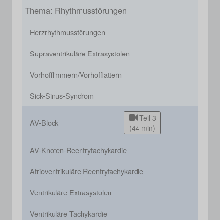
Thema: Rhythmusstörungen
Herzrhythmusstörungen
Supraventrikuläre Extrasystolen
Vorhofflimmern/Vorhofflattern
Sick-Sinus-Syndrom
Teil 3
AV-Block
(44 min)
AV-Knoten-Reentrytachykardie
Atrioventrikuläre Reentrytachykardie
Ventrikuläre Extrasystolen
Ventrikuläre Tachykardie