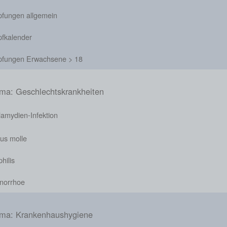
pfungen allgemein
pfkalender
pfungen Erwachsene > 18
ma: Geschlechtskrankheiten
lamydien-Infektion
us molle
hilis
norrhoe
ma: Krankenhaushygiene