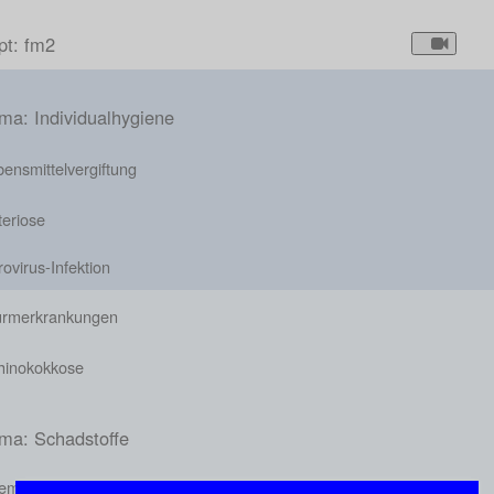
pt: fm2
ma: Individualhygiene
ensmittelvergiftung
teriose
ovirus-Infektion
rmerkrankungen
hinokokkose
ma: Schadstoffe
emische Schadstoffe in Lebensmitteln