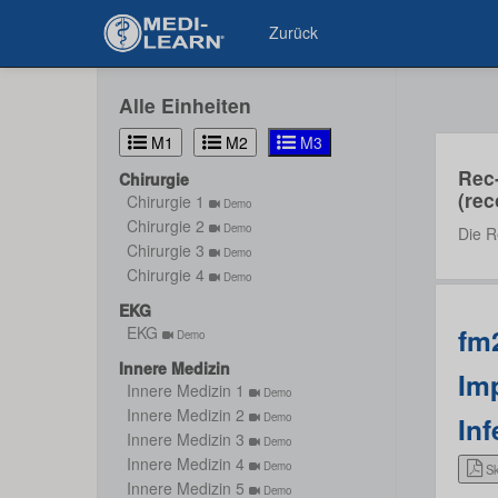
Zurück
Alle Einheiten
M1
M2
M3
Rec
Chirurgie
(rec
Chirurgie 1
Demo
Chirurgie 2
Demo
Die R
Chirurgie 3
Demo
Chirurgie 4
Demo
EKG
fm2
EKG
Demo
Innere Medizin
Im
Innere Medizin 1
Demo
Innere Medizin 2
Demo
Inf
Innere Medizin 3
Demo
Innere Medizin 4
Demo
Sk
Innere Medizin 5
Demo