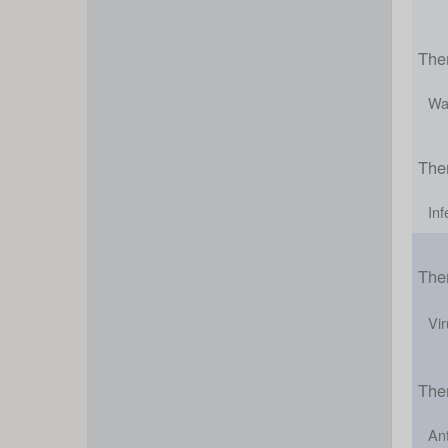
The
Wa
The
Inf
The
Vir
The
Ant