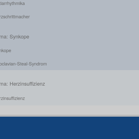
iarrhythmika
rzschrittmacher
ma: Synkope
nkope
bclavian-Steal-Syndrom
ma: Herzinsuffizienz
zinsuffizienz