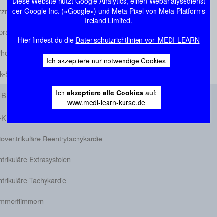
Diese Website nutzt Google Analytics, einen Webanalysedienst
der Google Inc. («Google») und Meta Pixel von Meta Platforms
rzrhythmusstörungen
Ireland Limited.
raventrikuläre Extrasystolen
Hier findest du die
Datenschutzrichtlinien von MEDI-LEARN
hofflimmern/Vorhofflattern
Ich akzeptiere nur notwendige Cookies
ck-Sinus-Syndrom
Ich
akzeptiere alle Cookies
auf:
-Block
www.medi-learn-kurse.de
-Knoten-Reentrytachykardie
ioventrikuläre Reentrytachykardie
trikuläre Extrasystolen
trikuläre Tachykardie
mmerflimmern