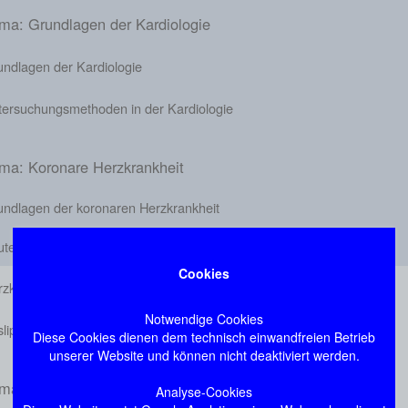
ma: Grundlagen der Kardiologie
undlagen der Kardiologie
tersuchungsmethoden in der Kardiologie
ma: Koronare Herzkrankheit
undlagen der koronaren Herzkrankheit
utes Koronarsyndrom und Myokardinfarkt
Cookies
rzkatheteruntersuchung
Notwendige Cookies
slipidämien
Diese Cookies dienen dem technisch einwandfreien Betrieb
unserer Website und können nicht deaktiviert werden.
ma: Rhythmusstörungen
Analyse-Cookies