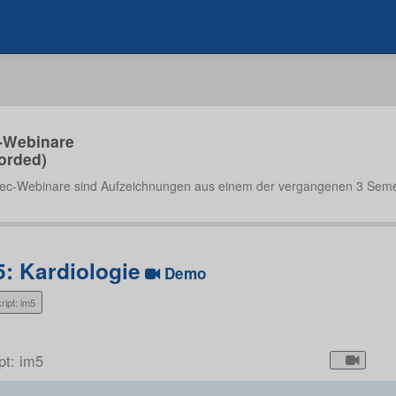
-Webinare
orded)
ec-Webinare sind Aufzeichnungen aus einem der vergangenen 3 Seme
5: Kardiologie
Demo
ript: im5
pt: im5