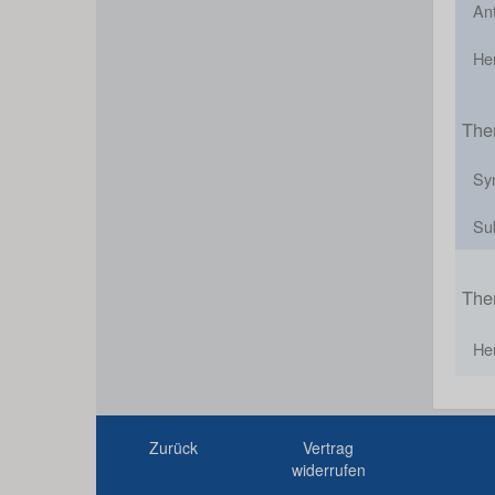
Ant
He
The
Sy
Su
The
Her
Zurück
Vertrag
widerrufen