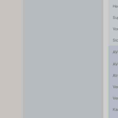
He
Sup
Vor
Si
AV
AV
Atr
Ven
Ven
Ka