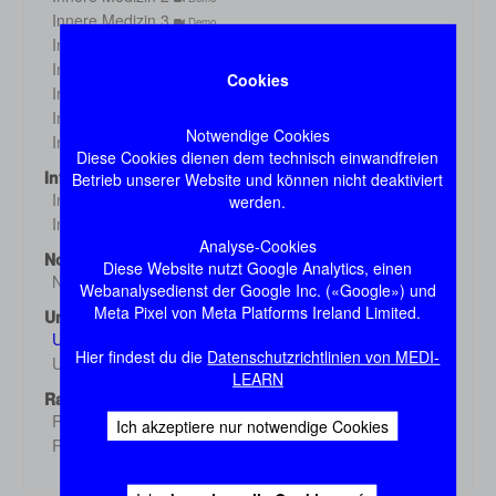
Innere Medizin 3
Demo
Innere Medizin 4
Demo
Innere Medizin 5
Demo
Cookies
Innere Medizin 6
Demo
Innere Medizin 7
Demo
Notwendige Cookies
Innere Medizin 8
Demo
Diese Cookies dienen dem technisch einwandfreien
Infektiologie
Betrieb unserer Website und können nicht deaktiviert
Infektiologie 1
werden.
Demo
Infektiologie 2
Demo
Analyse-Cookies
Notfall
Diese Website nutzt Google Analytics, einen
Notfall
Demo
Webanalysedienst der Google Inc. («Google») und
Meta Pixel von Meta Platforms Ireland Limited.
Untersuchung
Untersuchung 1
Demo
Hier findest du die
Datenschutzrichtlinien von MEDI-
Untersuchung 2
Demo
LEARN
Radiologie
Radiologie 1
Ich akzeptiere nur notwendige Cookies
Demo
Radiologie 2
Demo