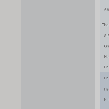
Asp
The
SI
Gru
He
He
He
He
Kal