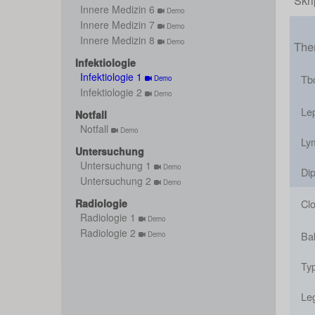
Skri
Innere Medizin 6
Demo
Innere Medizin 7
Demo
Innere Medizin 8
Demo
Them
Infektiologie
Infektiologie 1
Tb
Demo
Infektiologie 2
Demo
Le
Notfall
Notfall
Demo
Ly
Untersuchung
Untersuchung 1
Demo
Dip
Untersuchung 2
Demo
Radiologie
Clo
Radiologie 1
Demo
Radiologie 2
Bak
Demo
Ty
Leg