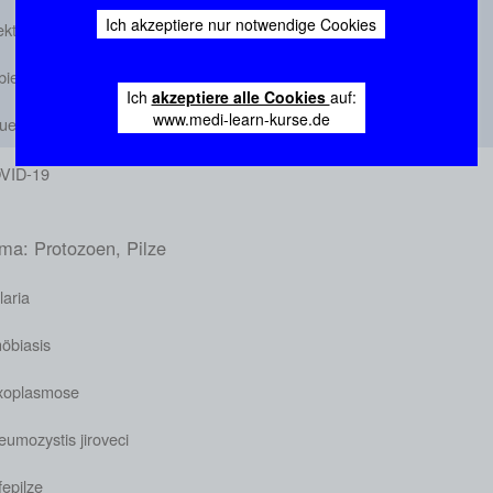
Ich akzeptiere nur notwendige Cookies
fektiöse Mononukleose
bies
Ich
akzeptiere alle Cookies
auf:
www.medi-learn-kurse.de
luenza
VID-19
ma: Protozoen, Pilze
laria
öbiasis
xoplasmose
umozystis jiroveci
epilze