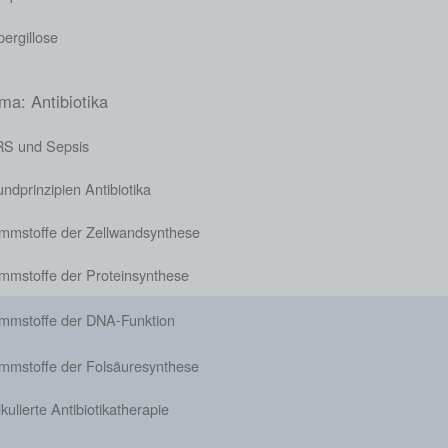
ergillose
ma: Antibiotika
RS und Sepsis
ndprinzipien Antibiotika
mmstoffe der Zellwandsynthese
mmstoffe der Proteinsynthese
mmstoffe der DNA-Funktion
mmstoffe der Folsäuresynthese
kulierte Antibiotikatherapie