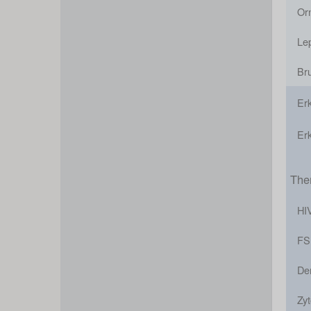
Or
Le
Br
Er
Er
The
HIV
F
De
Zyt