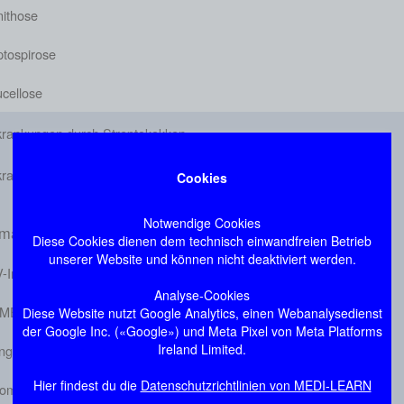
nithose
ptospirose
ucellose
krankungen durch Streptokokken
krankungen durch Staphylokokken
Cookies
Notwendige Cookies
ma: Virale Infektionskrankheiten
Diese Cookies dienen dem technisch einwandfreien Betrieb
unserer Website und können nicht deaktiviert werden.
-Infektion
Analyse-Cookies
SME
Diese Website nutzt Google Analytics, einen Webanalysedienst
der Google Inc. («Google») und Meta Pixel von Meta Platforms
Ireland Limited.
ngue
Hier findest du die
Datenschutzrichtlinien von MEDI-LEARN
omegalievirus-Infektion