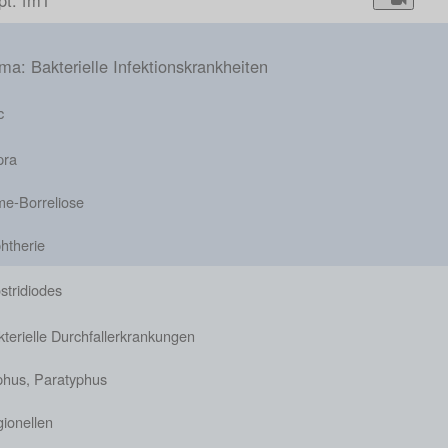
pt: fm1
a: Bakterielle Infektionskrankheiten
c
pra
me-Borreliose
htherie
stridiodes
terielle Durchfallerkrankungen
phus, Paratyphus
ionellen