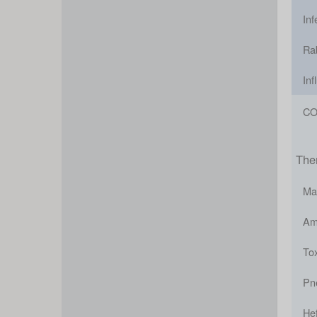
In
Ra
Inf
CO
The
Ma
Am
To
Pne
Hef