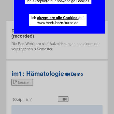
Ich akzeptiere nur notwendige Cookies
Ich
akzeptiere alle Cookies
auf:
www.medi-learn-kurse.de
Rec-Webinare
(recorded)
Die Rec-Webinare sind Aufzeichnungen aus einem der
vergangenen 3 Semester.
im1: Hämatologie
Demo
Skript: im1
Skript: im1