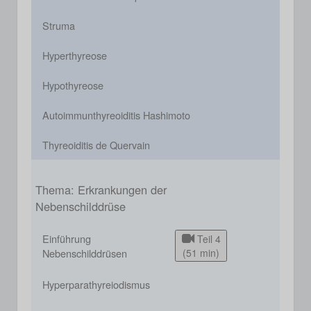
Struma
Hyperthyreose
Hypothyreose
Autoimmunthyreoiditis Hashimoto
Thyreoiditis de Quervain
Thema: Erkrankungen der
Nebenschilddrüse
Einführung
Teil 4
Nebenschilddrüsen
(51 min)
Hyperparathyreiodismus