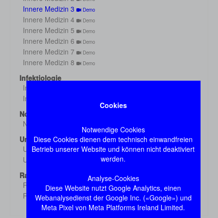
Innere Medizin 3
Demo
Innere Medizin 4
Demo
Innere Medizin 5
Demo
Innere Medizin 6
Demo
Innere Medizin 7
Demo
Innere Medizin 8
Demo
Infektiologie
Infektiologie 1
Demo
Infektiologie 2
Demo
Cookies
Notfall
Notfall
Demo
Notwendige Cookies
Diese Cookies dienen dem technisch einwandfreien
Untersuchung
Betrieb unserer Website und können nicht deaktiviert
Untersuchung 1
Demo
werden.
Untersuchung 2
Demo
Radiologie
Analyse-Cookies
Radiologie 1
Demo
Diese Website nutzt Google Analytics, einen
Radiologie 2
Webanalysedienst der Google Inc. («Google») und
Demo
Meta Pixel von Meta Platforms Ireland Limited.