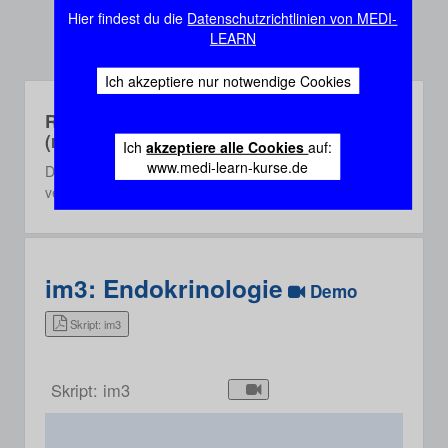
Hier findest du die
Datenschutzrichtlinien von MEDI-
LEARN
Ich akzeptiere nur notwendige Cookies
Rec-Webinare
(recorded)
Ich
akzeptiere alle Cookies
auf:
www.medi-learn-kurse.de
Die Rec-Webinare sind Aufzeichnungen aus einem der
vergangenen 3 Semester.
im3: Endokrinologie
Demo
Skript: im3
Skript: im3