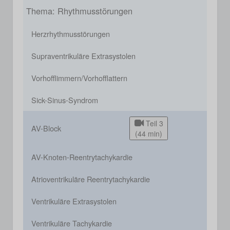
Thema: Rhythmusstörungen
Herzrhythmusstörungen
Supraventrikuläre Extrasystolen
Vorhofflimmern/Vorhofflattern
Sick-Sinus-Syndrom
Teil 3
AV-Block
(44 min)
AV-Knoten-Reentrytachykardie
Atrioventrikuläre Reentrytachykardie
Ventrikuläre Extrasystolen
Ventrikuläre Tachykardie