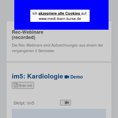
Ich
akzeptiere alle Cookies
auf:
www.medi-learn-kurse.de
Rec-Webinare
(recorded)
Die Rec-Webinare sind Aufzeichnungen aus einem der
vergangenen 3 Semester.
im5: Kardiologie
Demo
Skript: im5
Skript: im5