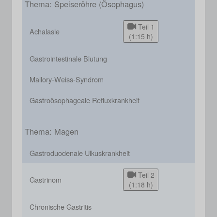
Thema: Speiseröhre (Ösophagus)
Teil 1
Achalasie
(1:15 h)
Gastrointestinale Blutung
Mallory-Weiss-Syndrom
Gastroösophageale Refluxkrankheit
Thema: Magen
Gastroduodenale Ulkuskrankheit
Teil 2
Gastrinom
(1:18 h)
Chronische Gastritis