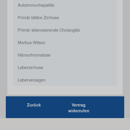
Autoimmunhepatitis
Primär biliäre Zirrhose
Primär sklerosierende Cholangitis
Morbus Wilson
Hämochromatose
Leberzirrhose
Leberversagen
Zurück
Vertrag
widerrufen