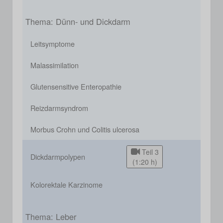
Thema: Dünn- und Dickdarm
Leitsymptome
Malassimilation
Glutensensitive Enteropathie
Reizdarmsyndrom
Morbus Crohn und Colitis ulcerosa
Teil 3
Dickdarmpolypen
(1:20 h)
Kolorektale Karzinome
Thema: Leber