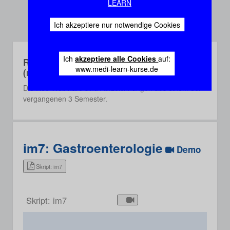
LEARN
Ich akzeptiere nur notwendige Cookies
Ich
akzeptiere alle Cookies
auf:
Rec-Webinare
www.medi-learn-kurse.de
(recorded)
Die Rec-Webinare sind Aufzeichnungen aus einem der
vergangenen 3 Semester.
im7: Gastroenterologie
Demo
Skript: im7
Skript: im7