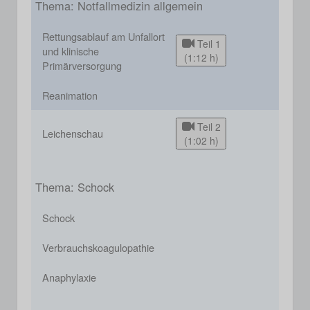
Thema: Notfallmedizin allgemein
Rettungsablauf am Unfallort
Teil 1
und klinische
(1:12 h)
Primärversorgung
Reanimation
Teil 2
Leichenschau
(1:02 h)
Thema: Schock
Schock
Verbrauchskoagulopathie
Anaphylaxie