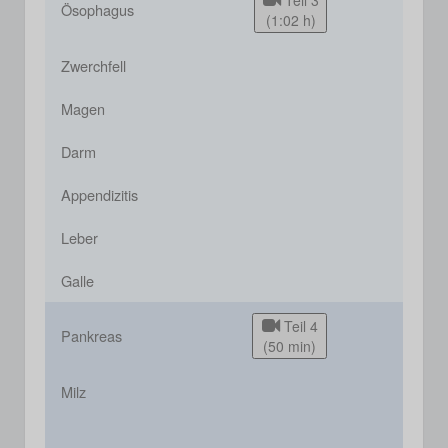
Teil 3
Ösophagus
(1:02 h)
Zwerchfell
Magen
Darm
Appendizitis
Leber
Galle
Teil 4
Pankreas
(50 min)
Milz