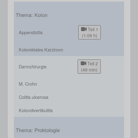
Thema: Kolon
Teil 1
Appendizitis
(1:09 h)
Kolorektales Karzinom
Teil 2
Darmchirurgie
(49 min)
M. Crohn
Colitis ulcerosa
Kolondivertikulitis
Thema: Proktologie