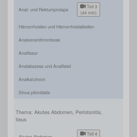
Teil 3
Anal- und Rektumprolaps
(44 min)
Hämorrhoiden und Hämorrhoidalleiden
Analvenenthrombose
Analfissur
Analabszess und Analfistel
Analkarzinom
Sinus pilonidalis
Thema: Akutes Abdomen, Periotonitis,
Ileus
Teil 4
Akutes Abdomen