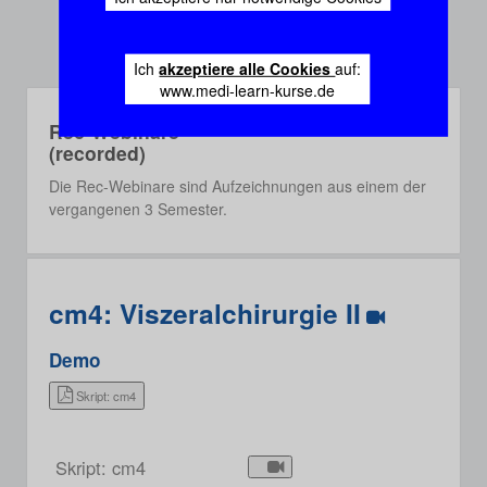
Ich
akzeptiere alle Cookies
auf:
www.medi-learn-kurse.de
Rec-Webinare
(recorded)
Die Rec-Webinare sind Aufzeichnungen aus einem der
vergangenen 3 Semester.
cm4: Viszeralchirurgie II
Demo
Skript: cm4
Skript: cm4