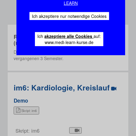
LEARN
Ich akzeptiere nur notwendige Cookies
Rec-Webinare
Ich
akzeptiere alle Cookies
auf:
(recorded)
www.medi-learn-kurse.de
Die Rec-Webinare sind Aufzeichnungen aus einem der
vergangenen 3 Semester.
im6: Kardiologie, Kreislauf
Demo
Skript: im6
Skript: im6