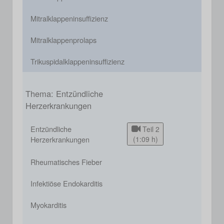
Mitralklappeninsuffizienz
Mitralklappenprolaps
Trikuspidalklappeninsuffizienz
Thema: Entzündliche
Herzerkrankungen
Entzündliche
Teil 2
Herzerkrankungen
(1:09 h)
Rheumatisches Fieber
Infektiöse Endokarditis
Myokarditis