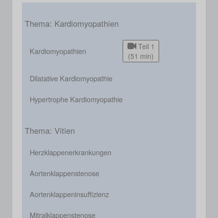
Thema: Kardiomyopathien
Teil 1
Kardiomyopathien
(51 min)
Dilatative Kardiomyopathie
Hypertrophe Kardiomyopathie
Thema: Vitien
Herzklappenerkrankungen
Aortenklappenstenose
Aortenklappeninsuffizienz
Mitralklappenstenose