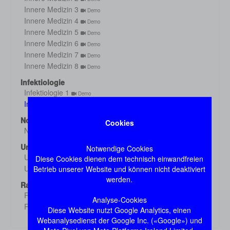
Innere Medizin 3
Demo
Innere Medizin 4
Demo
Innere Medizin 5
Demo
Innere Medizin 6
Demo
Innere Medizin 7
Demo
Innere Medizin 8
Demo
Infektiologie
Infektiologie 1
Demo
Infektiologie 2
Demo
Notfall
Cookies
Notfall
Demo
Untersuchung
Notwendige Cookies
Untersuchung 1
Diese Cookies dienen dem technisch einwandfreien
Demo
Untersuchung 2
Betrieb unserer Website und können nicht deaktiviert
Demo
werden.
Radiologie
Radiologie 1
Demo
Analyse-Cookies
Radiologie 2
Demo
Diese Website nutzt Google Analytics, einen
Webanalysedienst der Google Inc. («Google») und