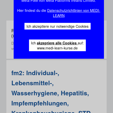
Meta Pixel von Meta Platforms Ireland Limited.
Hier findest du die
Datenschutzrichtlinien von MEDI-
LEARN
Ich akzeptiere nur notwendige Cookies
Rec-Webinare
(recorded)
Ich
akzeptiere alle Cookies
auf:
Die Rec-Webinare sind Aufzeichnungen aus einem der
www.medi-learn-kurse.de
vergangenen 3 Semester.
fm2: Individual-,
Lebensmittel-,
Wasserhygiene, Hepatitis,
Impfempfehlungen,