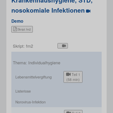
Krankenhaushygiene, STD,
nosokomiale Infektionen
Demo
Skript: fm2
Skript: fm2
Thema: Individualhygiene
Teil 1
Lebensmittelvergiftung
(58 min)
Listeriose
Norovirus-Infektion