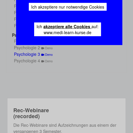
Demo
Physiologie 3
Ich akzeptiere nur notwendige Cookies
Demo
Physiologie 4
Demo
Physiologie 5
Demo
Physiologie 6
Ich
akzeptiere alle Cookies
auf:
Demo
www.medi-learn-kurse.de
Psychologie
Psychologie 1
Demo
Psychologie 2
Demo
Psychologie 3
Demo
Psychologie 4
Demo
Rec-Webinare
(recorded)
Die Rec-Webinare sind Aufzeichnungen aus einem der
vergangenen 3 Semester.