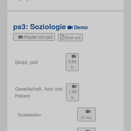
ps3: Soziologie
Demo
Playlist von ps3
Skript: ps3
Skript: ps3
3:55
h
Gesellschaft, Arzt und
1:55
Patient
h
Sozialisation
27 min