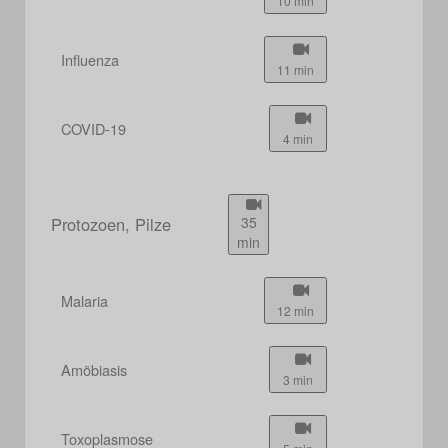
10 min
Influenza
11 min
COVID-19
4 min
Protozoen, Pilze
35
min
Malaria
12 min
Amöbiasis
3 min
Toxoplasmose