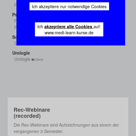
Pharmakologie 3
Ich akzeptiere nur notwendige Cookies
Demo
Psychiatrie
Psychiatrie 1
Demo
Ich
akzeptiere alle Cookies
auf:
Psychiatrie 2
Demo
www.medi-learn-kurse.de
Sozialmed./Epidem.
Sozialmed./Epidem.
Demo
Urologie
Urologie
Demo
Rec-Webinare
(recorded)
Die Rec-Webinare sind Aufzeichnungen aus einem der
vergangenen 3 Semester.