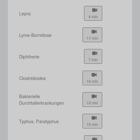
Lepra
4 min
Lyme-Borreliose
11 min
Diphtherie
7 min
Clostridioides
16 min
Bakterielle
Durchfallerkrankungen
10 min
Typhus, Paratyphus
10 min