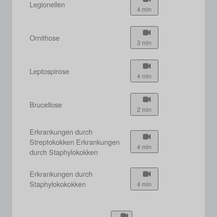
Legionellen
4 min
Ornithose
3 min
Leptospirose
4 min
Brucellose
2 min
Erkrankungen durch
Streptokokken Erkrankungen
4 min
durch Staphylokokken
Erkrankungen durch
Staphylokokokken
4 min