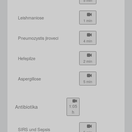
5 min
Leishmaniose
1 min
Pneumozystis jiroveci
4 min
Hefepilze
2 min
Aspergillose
5 min
Antibiotika
1:05
h
SIRS und Sepsis