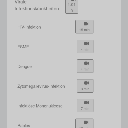
Virale
1:01
Infektionskrankheiten
h
HIV-Infektion
15 min
FSME
4 min
Dengue
4 min
Zytomegalievirus-Infektion
3 min
Infektiöse Mononukleose
7 min
Rabies