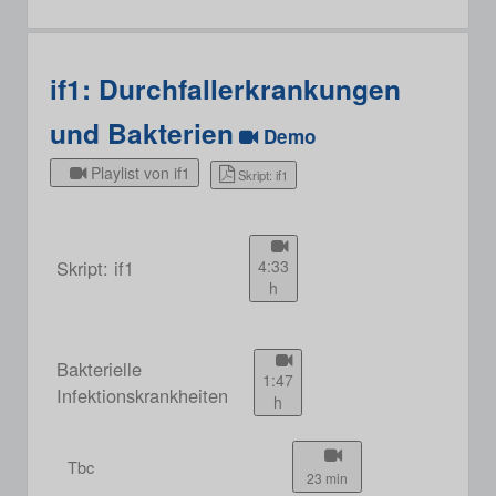
if1: Durchfallerkrankungen
und Bakterien
Demo
Playlist von if1
Skript: if1
Skript: if1
4:33
h
Bakterielle
1:47
Infektionskrankheiten
h
Tbc
23 min