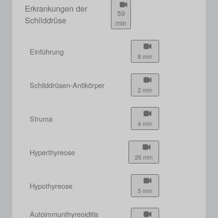
Erkrankungen der
59
Schilddrüse
min
Einführung
8 min
Schilddrüsen-Antikörper
2 min
Struma
4 min
Hyperthyreose
26 min
Hypothyreose
5 min
Autoimmunthyreoiditis