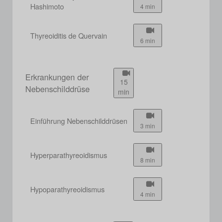
Hashimoto
4 min
Thyreoiditis de Quervain
6 min
Erkrankungen der
15
Nebenschilddrüse
min
Einführung Nebenschilddrüsen
3 min
Hyperparathyreoidismus
8 min
Hypoparathyreoidismus
4 min