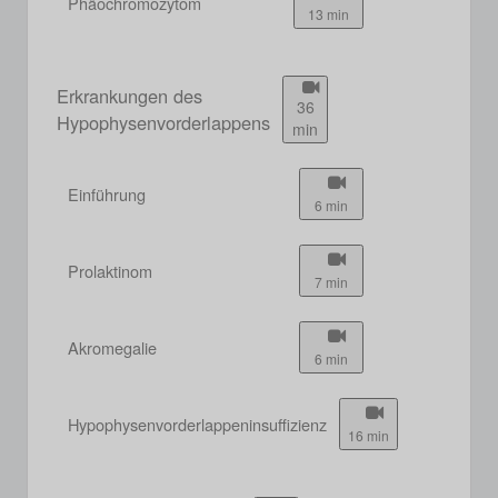
Phäochromozytom
13 min
Erkrankungen des
36
Hypophysenvorderlappens
min
Einführung
6 min
Prolaktinom
7 min
Akromegalie
6 min
Hypophysenvorderlappeninsuffizienz
16 min