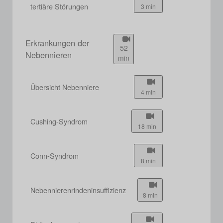
tertiäre Störungen
3 min
Erkrankungen der
52
Nebennieren
min
Übersicht Nebenniere
4 min
Cushing-Syndrom
18 min
Conn-Syndrom
8 min
Nebennierenrindeninsuffizienz
8 min