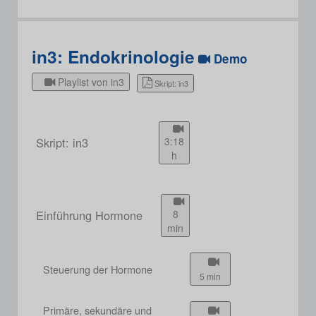
in3: Endokrinologie
Demo
Playlist von in3
Skript: in3
Skript: in3
3:18
h
Einführung Hormone
8
min
Steuerung der Hormone
5 min
Primäre, sekundäre und