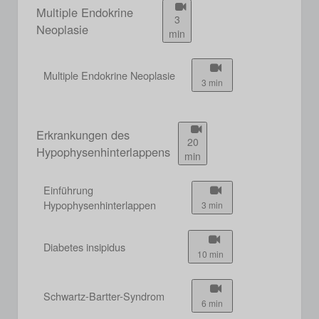
Multiple Endokrine
3
Neoplasie
min
Multiple Endokrine Neoplasie
3 min
Erkrankungen des
20
Hypophysenhinterlappens
min
Einführung
Hypophysenhinterlappen
3 min
Diabetes insipidus
10 min
Schwartz-Bartter-Syndrom
6 min