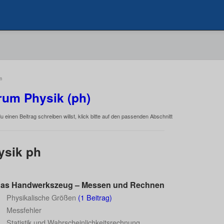
m
rum Physik (ph)
 einen Beitrag schreiben willst, klick bitte auf den passenden Abschnitt
ysik ph
 Handwerkszeug – Messen und Rechnen
Physikalische Größen
(1 Beitrag)
Messfehler
Statistik und Wahrscheinlichkeitsrechnung