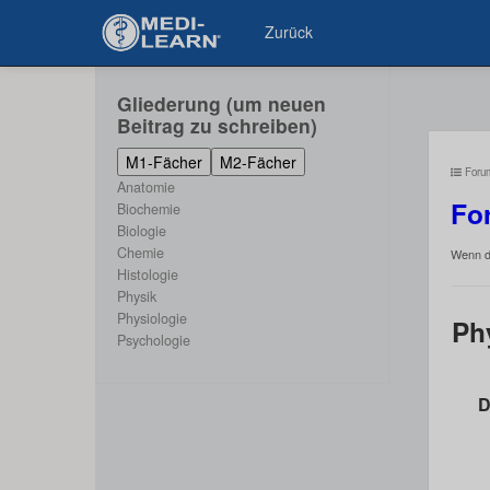
Zurück
Gliederung (um neuen
Beitrag zu schreiben)
M1-Fächer
M2-Fächer
Foru
Anatomie
Fo
Biochemie
Biologie
Chemie
Wenn du
Histologie
Physik
Physiologie
Ph
Psychologie
Das