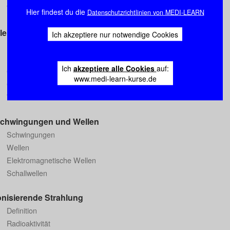
Weitere Teilchen
Hier findest du die
Datenschutzrichtlinien von MEDI-LEARN
trizitätslehre
Ich akzeptiere nur notwendige Cookies
Elektrostatik
Elektrischer Strom
Ich
akzeptiere alle Cookies
auf:
Gleichstromkreise mit Widerständen
www.medi-learn-kurse.de
Gleichstromkreise mit Kondensatoren
Wechselstrom
wingungen und Wellen
Schwingungen
Wellen
Elektromagnetische Wellen
Schallwellen
isierende Strahlung
Definition
Radioaktivität