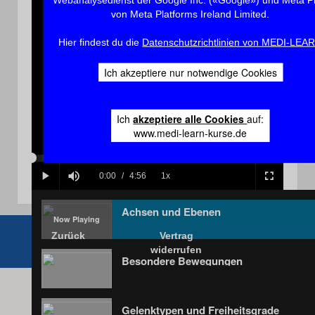
von Meta Platforms Ireland Limited.
Hier findest du die
Datenschutzrichtlinien von MEDI-LEA
Play
Ich akzeptiere nur notwendige Cookies
Ich
akzeptiere alle Cookies
auf:
Video
www.medi-learn-kurse.de
Loaded
:
Progress
:
0%
0%
Current
0:00
/
Duration
4:56
1x
Play
Mute
Playback
Fullscreen
Rate
Time
Achsen und Ebenen
Zurück
Vertrag
widerrufen
Besondere Bewegungen
Gelenktypen und Freiheitsgrade