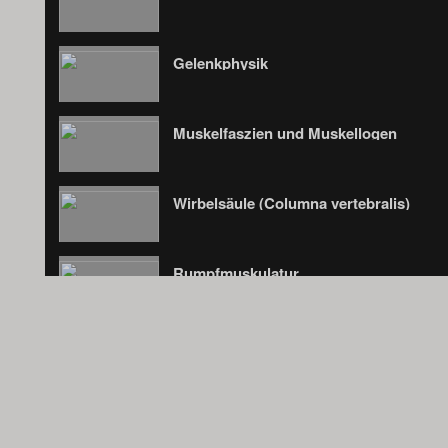
Gelenkphysik
Muskelfaszien und Muskellogen
Wirbelsäule (Columna vertebralis)
Rumpfmuskulatur
Gefäße der Leibeswand
Topografie der Bauchwand