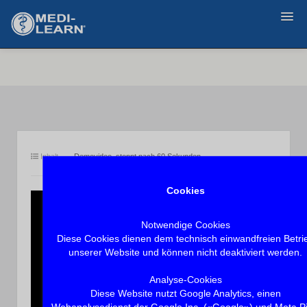
Zurück
Inhalt
Demovideo, stoppt nach 60 Sekunden.
Cookies
Notwendige Cookies
Diese Cookies dienen dem technisch einwandfreien Betri
unserer Website und können nicht deaktiviert werden.
Analyse-Cookies
Diese Website nutzt Google Analytics, einen
Webanalysedienst der Google Inc. («Google») und Meta Pi