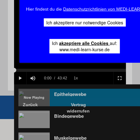
Hier findest du die
Datenschutzrichtlinien von MEDI-LEA
Ich akzeptiere nur notwendige Cookies
Play
Ich
akzeptiere alle Cookies
auf:
www.medi-learn-kurse.de
Video
Loaded
:
Progress
:
0%
0%
Current
0:00
/
Duration
43:42
1x
Play
Mute
Playback
Fullscreen
Rate
Time
Epithelgewebe
Zurück
Vertrag
widerrufen
Bindegewebe
Muskelgewebe