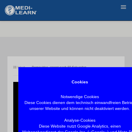
Zurück
Inhalt
Demovideo, stoppt nach 60 Sekunden.
Cookies
Notwendige Cookies
Diese Cookies dienen dem technisch einwandfreien Betri
unserer Website und können nicht deaktiviert werden.
Analyse-Cookies
Diese Website nutzt Google Analytics, einen
Webanalysedienst der Google Inc. («Google») und Meta Pi