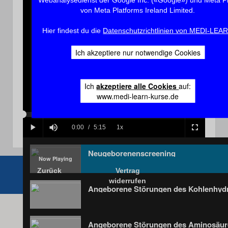
von Meta Platforms Ireland Limited.
Hier findest du die
Datenschutzrichtlinien von MEDI-LEA
Play
Ich akzeptiere nur notwendige Cookies
Ich
akzeptiere alle Cookies
auf:
Video
www.medi-learn-kurse.de
Loaded
:
Progress
:
0%
0%
Current
0:00
/
Duration
5:15
1x
Play
Mute
Playback
Fullscreen
Rate
Time
Neugeborenenscreening
Zurück
Vertrag
widerrufen