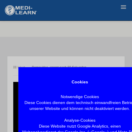
Zurück
Inhalt
Demovideo, stoppt nach 60 Sekunden.
Cookies
Notwendige Cookies
Diese Cookies dienen dem technisch einwandfreien Betri
unserer Website und können nicht deaktiviert werden.
Analyse-Cookies
Diese Website nutzt Google Analytics, einen
Webanalysedienst der Google Inc. («Google») und Meta Pi