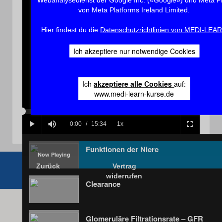
von Meta Platforms Ireland Limited.
Hier findest du die
Datenschutzrichtlinien von MEDI-LEA
Play
Ich akzeptiere nur notwendige Cookies
Ich
akzeptiere alle Cookies
auf:
Video
www.medi-learn-kurse.de
Loaded
:
Progress
:
0%
0%
Current
0:00
/
Duration
15:34
1x
Play
Mute
Playback
Fullscreen
Rate
Time
Funktionen der Niere
Zurück
Vertrag
widerrufen
Clearance
Glomeruläre Filtrationsrate – GFR