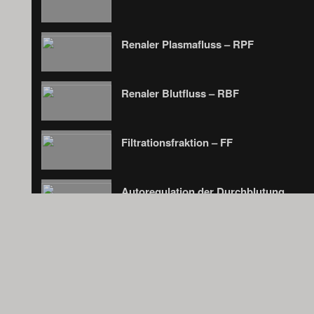
Renaler Plasmafluss – RPF
Renaler Blutfluss – RBF
Filtrationsfraktion – FF
Autoregulation der Durchblutung
Harnkonzentrierung – Diurese/Antidiur