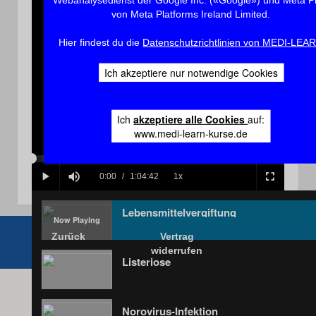
von Meta Platforms Ireland Limited.
Hier findest du die
Datenschutzrichtlinien von MEDI-LEA
Play
Ich akzeptiere nur notwendige Cookies
Ich
akzeptiere alle Cookies
auf:
Video
www.medi-learn-kurse.de
Loaded
:
Progress
:
0%
0%
Current
0:00
/
Duration
1:04:42
1x
Play
Mute
Playback
Fullscreen
Rate
Time
Lebensmittelvergiftung
Zurück
Vertrag
widerrufen
Listeriose
Norovirus-Infektion