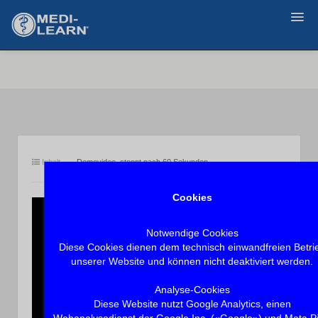
Zurück
Inhalt
Demovideo, stoppt nach 60 Sekunden.
Cookies
Notwendige Cookies
Diese Cookies dienen dem technisch einwandfreien Betri
unserer Website und können nicht deaktiviert werden.
Analyse-Cookies
Diese Website nutzt Google Analytics, einen
Webanalysedienst der Google Inc. («Google») und Meta Pi