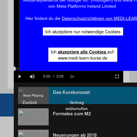
von Meta Platforms Ireland Limited.
Hier findest du die
Datenschutzrichtlinien von MEDI-LEA
Play
Ich akzeptiere nur notwendige Cookies
Ich
akzeptiere alle Cookies
auf:
Video
www.medi-learn-kurse.de
Loaded
:
Progress
:
0%
0%
Current
0:00
/
Duration
3:00
1x
Play
Mute
Playback
Fullscreen
Rate
Time
Das Kurskonzept
Zurück
Vertrag
widerrufen
Formales zum M2
Neuerungen ab 2018