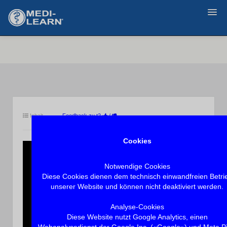
Zurück
Inhalt
Feedback zu t2
/
Cookies
Notwendige Cookies
Diese Cookies dienen dem technisch einwandfreien Betri
unserer Website und können nicht deaktiviert werden.
Analyse-Cookies
Diese Website nutzt Google Analytics, einen
Webanalysedienst der Google Inc. («Google») und Meta Pi