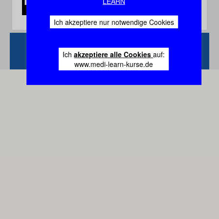
LEARN
Ich akzeptiere nur notwendige Cookies
Zurück
Vertrag
Ich
akzeptiere alle Cookies
auf:
widerrufen
www.medi-learn-kurse.de