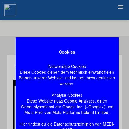
Zurück
Cookies
Notwendige Cookies
Inhalt an3
Demozugang, das Video stoppt nach 60 Sekunden
Diese Cookies dienen dem technisch einwandfreien
Betrieb unserer Website und können nicht deaktiviert
werden.
Play
Analyse-Cookies
Diese Website nutzt Google Analytics, einen
Video
Webanalysedienst der Google Inc. («Google») und
Meta Pixel von Meta Platforms Ireland Limited.
Hier findest du die
Datenschutzrichtlinien von MEDI-