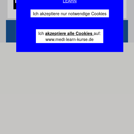
LEARN
Ich akzeptiere nur notwendige Cookies
Zurück
Vertrag
Ich
akzeptiere alle Cookies
auf:
widerrufen
www.medi-learn-kurse.de