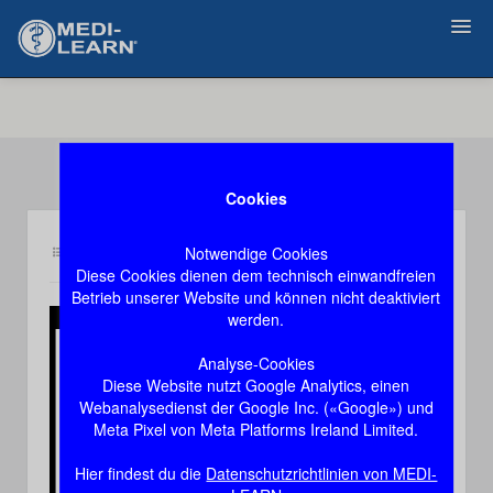
Zurück
Cookies
Notwendige Cookies
Inhalt an3
Demozugang, das Video stoppt nach 60 Sekunden
Diese Cookies dienen dem technisch einwandfreien
Betrieb unserer Website und können nicht deaktiviert
werden.
Play
Analyse-Cookies
Diese Website nutzt Google Analytics, einen
Video
Webanalysedienst der Google Inc. («Google») und
Meta Pixel von Meta Platforms Ireland Limited.
Hier findest du die
Datenschutzrichtlinien von MEDI-